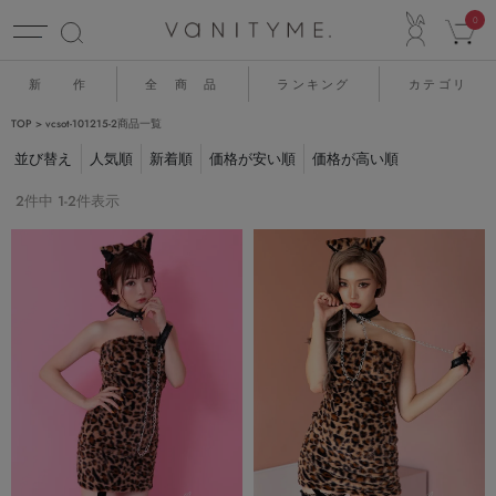
ACCO
0
新 作
全 商 品
ランキング
カテゴリ
TOP
vcsot-101215-2商品一覧
並び替え
人気順
新着順
価格が安い順
価格が高い順
2
件中
1
-
2
件表示