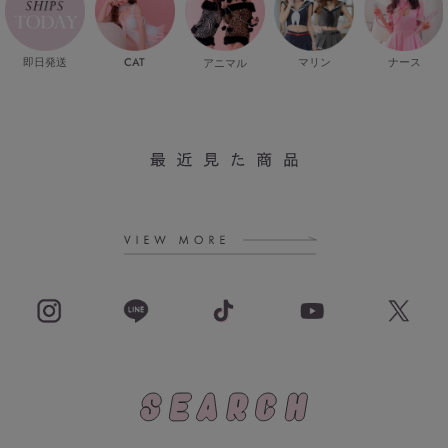
即日発送
CAT
マリン
ナース
アニマル