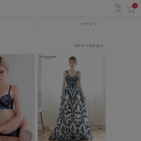
ACCO
0
カテゴリ
5
件中
1
-
5
件表示