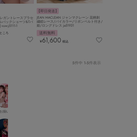
【即日発送】
JEAN MACLEAN ジャンマクレーン 花柄刺
エレガントレースブラセ
繍総レース/バイカラー/リボンベルト付き/
ルバックショーツ&Tバ
姫/ロングドレス ja51931
w-j5111-1
送料無料
ところ
61,600
¥
税込
5
件中
1
-
5
件表示
お揃い
小悪魔デビル
キラキラ
漢服
POLICE