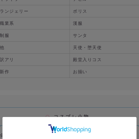
ランジェリー
ポリス
職業系
漢服
制服
サンタ
他
天使・堕天使
訳アリ
殿堂入りコス
新作
お揃い
全商品
カチューシャ