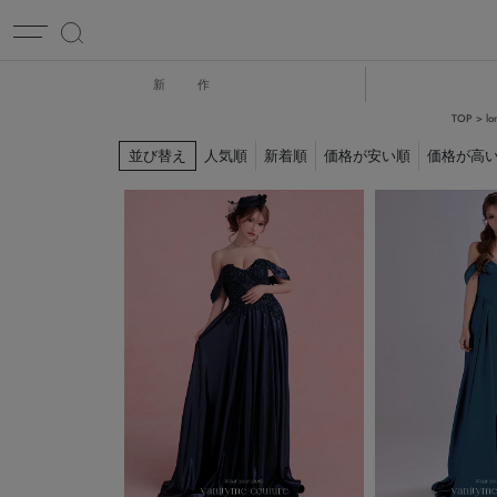
新 作
TOP
l
並び替え
人気順
新着順
価格が安い順
価格が高