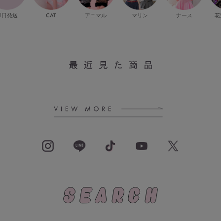
即日発送
CAT
マリン
ナース
花
アニマル