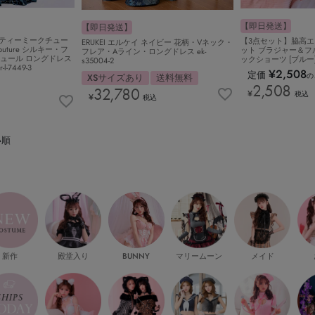
【即日発送】
【即日発送】
e. バニティーミークチュー
【3点セット】脇高
ERUKEI エルケイ ネイビー 花柄・Vネック・
y Couture シルキー・フ
ット ブラジャー＆フ
フレア・Aライン・ロングドレス ek-
ュール ロングドレス
ックショーツ [ブルー] vu
s35004-2
-7449-3
¥
2,508
定価
の
XSサイズあり
送料無料
2,508
32,780
¥
税込
¥
税込
い順
新作
殿堂入り
マリームーン
メイド
BUNNY