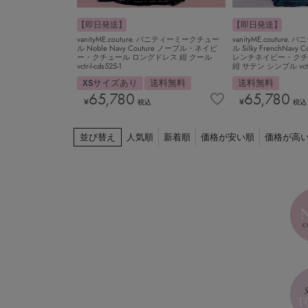
【即日発送】
【即日発送】
vanityME.couture. バニティーミークチュー
vanityME.coutur
ル Noble Navy Couture ノーブル・ネイビ
ル Silky FrenchNav
ー・クチュール ロングドレス 紺 クール
レンチネイビー・クチ
vctr-l-cds525-1
紺 サテン シンプル vctr-l
XSサイズあり
送料無料
送料無料
65,780
65,780
¥
¥
税込
税込
並び替え
人気順
新着順
価格が安い順
価格が高