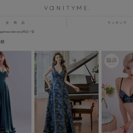
全 商 品
ランキング
ongdress-color-navy商品一覧
い順