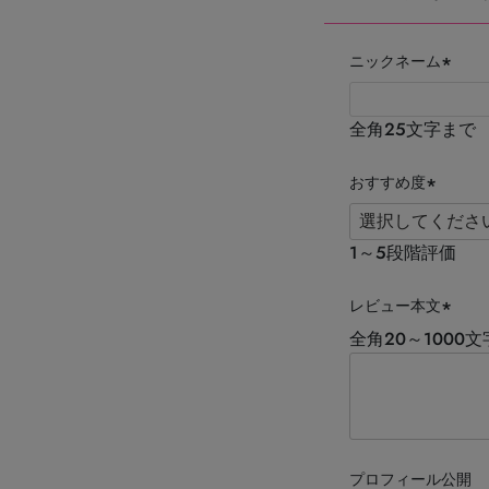
ニックネーム
(必
須)
全角25文字まで
おすすめ度
(必
須)
1～5段階評価
レビュー本文
(必
全角20～1000
須)
プロフィール公開