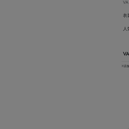
VA
衣
人
V
※店