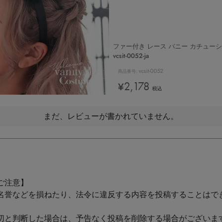
ファー付き レース バニー カチューシ
vcsit-0052-ja
vcsit-0052
商品番号
2,178
¥
税込
まだ、レビューが書かれていません。
ご注意】
名誉などを損ねたり、法令に違反する内容を投稿することはで
切と判断した場合は、予告なく投稿を削除する場合がございま