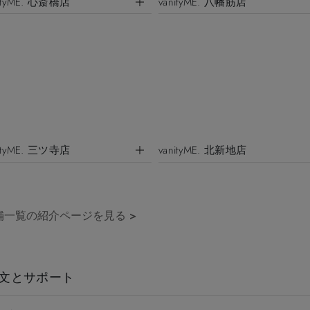
nityME. 心斎橋店
vanityME. 八幡筋店
nityME. 三ツ寺店
vanityME. 北新地店
舗一覧の紹介ページを見る
>
文とサポート