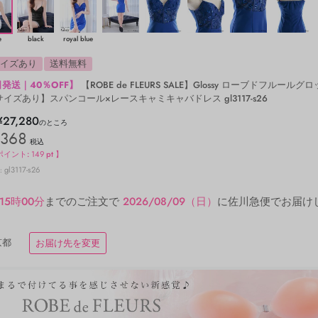
e
black
royal blue
サイズあり
送料無料
発送｜40％OFF】
【ROBE de FLEURS SALE】Glossy ローブドフルールグ
サイズあり】スパンコール×レースキャミキャバドレス gl3117-s26
¥
27,280
のところ
,368
税込
ポイント:
149
pt 】
gl3117-s26
15時00分
までのご注文で
2026/08/09（日）
に
佐川急便
でお届け
京都
お届け先を変更