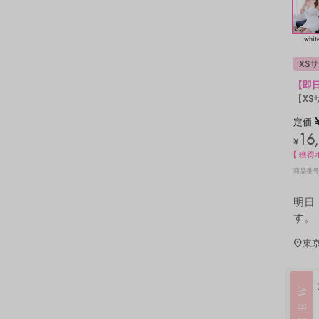
whit
XS
【即日
【XS
定価
16
¥
【 獲得
商品番号
明日
す。
東