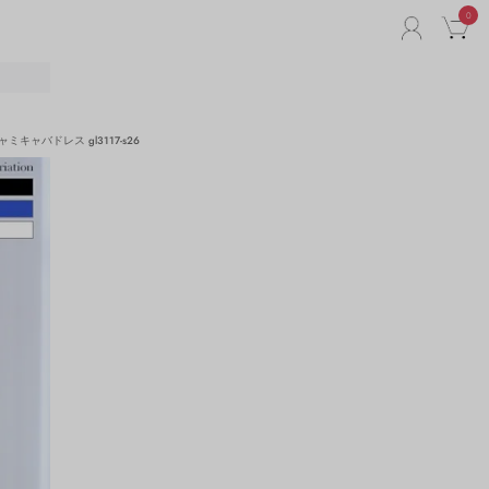
0
ACCO
C
リ
ミキャバドレス gl3117-s26