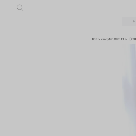
キ
TOP
vanityME.OUTLET
【RO