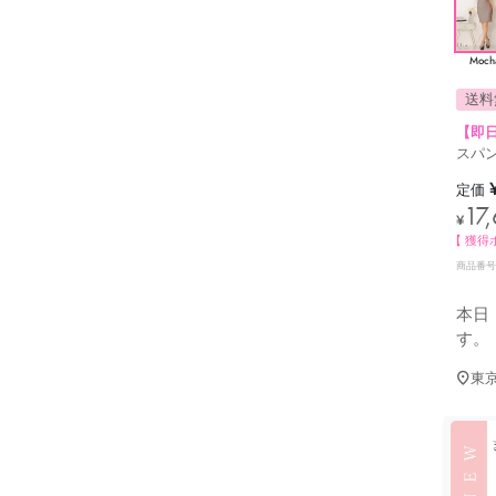
Moch
送料
【即日
スパン
定価
17
¥
【 獲得
商品番号
本日
す。
東