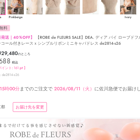
a
Pinkbeige
Ivory
無料
発送｜40％OFF】
【ROBE de FLEURS SALE】DEA. ディア バイ ローブド
コール付きレースｘシンプルリボンミニキャバドレス de2814-s26
¥
29,480
のところ
,688
税込
ポイント:
161
pt 】
de2814-s26
15時00分
までのご注文で
2026/08/11（火）
に
佐川急便
でお届け
京都
お届け先を変更