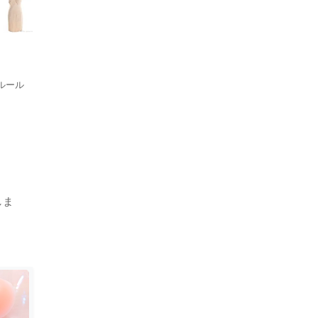
フルール
しま