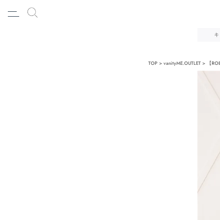
キ
TOP
vanityME.OUTLET
【RO