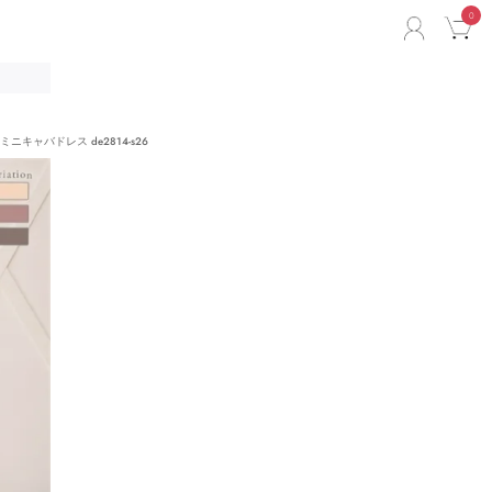
0
ACCO
C
リ
ニキャバドレス de2814-s26