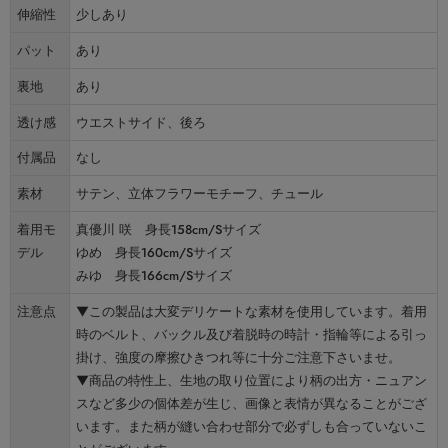
伸縮性
少しあり
パット
あり
裏地
あり
透け感
ウエストサイド、後ろ
付属品
なし
素材
サテン、立体フラワーモチーフ、チュール
着用モ
真優川 咲 身長158cm/Sサイズ
デル
ゆめ 身長160cm/Sサイズ
みゆ 身長166cm/Sサイズ
注意点
▼この製品は大変デリケートな素材を使用しています。着用
時のベルト、バックル及び着脱時の時計・指輪等による引っ
掛け、強度の摩擦ひきつれ等に十分ご注意下さいませ。
▼商品の特性上、生地の取り位置により柄の出方・ニュアン
スなど多少の個体差が生じ、画像と表情が異なることがござ
います。また柄が縫い合わせ部分で必ずしも合っていないこ