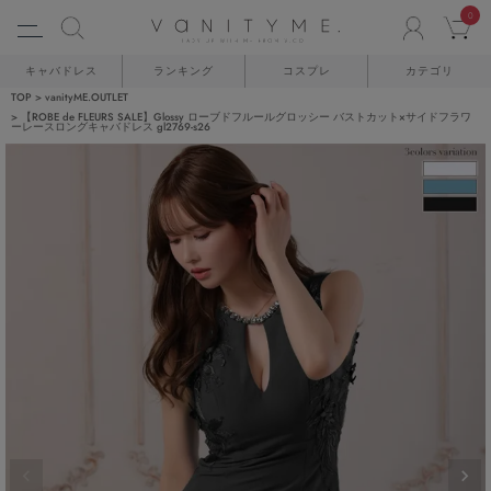
0
ACCO
C
キャバドレス
ランキング
コスプレ
カテゴリ
TOP
vanityME.OUTLET
【ROBE de FLEURS SALE】Glossy ローブドフルールグロッシー バストカット×サイドフラワ
ーレースロングキャバドレス gl2769-s26