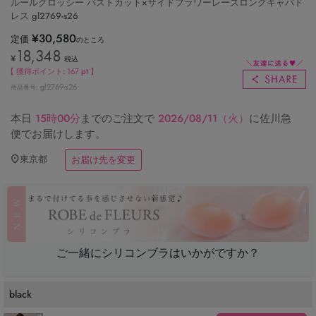
ルールグロッシー バストカット×サイドフラワーレースロングキャバド
レス gl2769-s26
¥
30,580
定価
のところ
18,348
¥
税込
【 獲得ポイント:
167
pt 】
gl2769-s26
商品番号
本日
15時00分
までのご注文で
2026/08/11（火）
に
佐川急
便
でお届けします。
東京都
お届け先を変更
ご一緒にシリコンブラはいかがですか？
black