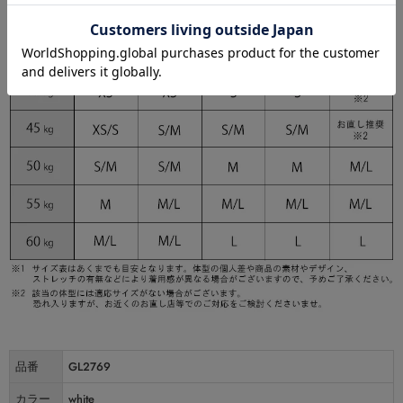
品番
GL2769
カラー
white