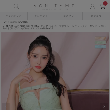
0
ACCO
C
キャバドレス
ランキング
コスプレ
カテゴリ
TOP
vanityME.OUTLET
【ROBE de FLEURS SALE】DEA. ディア バイ ローブドフルール チェックオーガンジーバスト
カットフレアロングキャバドレス de2986-s26