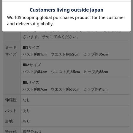
■Lサイズ
バスト約83cm ウエスト約72cm ヒップFREE 着丈脇下約
101cm
※平置きでの実寸採寸のため、多少の誤差が生じる場合がご
ざいます。予めご了承ください。
ヌード
■Sサイズ
サイズ
バスト約81cm ウエスト約62cm ヒップ約85cm
■Mサイズ
バスト約84cm ウエスト約65cm ヒップ約88cm
■Lサイズ
バスト約87cm ウエスト約68cm ヒップ約91cm
伸縮性
なし
パット
あり
裏地
あり
透け感
裾部分あり