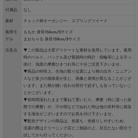
付属品
なし
素材
チェック柄オーガンジー、スプリングツイード
着用モ
ももか 身長156cm/Sサイズ
デル
まおちゃる 身長158cm/Sサイズ
注意点
▼この製品は大変デリケートな素材を使用しています。着用
時のベルト、バックル及び着脱時の時計・指輪等による引っ
掛け、強度の摩擦ひきつれ等に十分ご注意下さいませ。
▼商品の特性上、生地の取り位置により柄の出方・ニュアン
スなど多少の個体差が生じ、画像と表情が異なることがござ
います。また柄が縫い合わせ部分で必ずしも合っていないこ
とがございます。
▼長時間濡れたままで重ねて置いたり、摩擦（特に湿った状
態での摩擦）や、汗や雨などでぬれた時は他の衣料等に移染
する場合がございますのでお気を付け下さいませ。
▼配色デザインの商品は、色落ち・色移りしやすいため、
洗濯の際はクリーニング店とご相談の上、目立たない部分で
試してから行ってください。