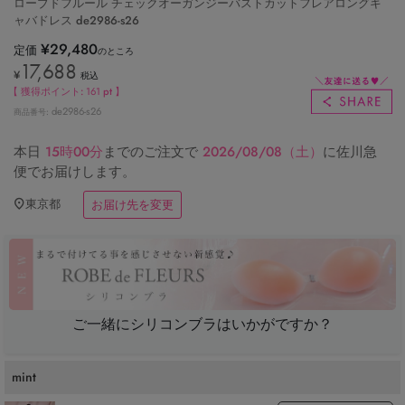
ローブドフルール チェックオーガンジーバストカットフレアロングキ
ャバドレス de2986-s26
¥
29,480
定価
のところ
17,688
¥
税込
【 獲得ポイント:
161
pt 】
de2986-s26
商品番号
本日
15時00分
までのご注文で
2026/08/08（土）
に
佐川急
便
でお届けします。
東京都
お届け先を変更
ご一緒にシリコンブラはいかがですか？
mint