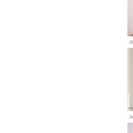
3
￥
2
￥