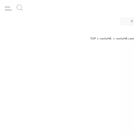
キ
TOP
vanityME.
vanityME.cout