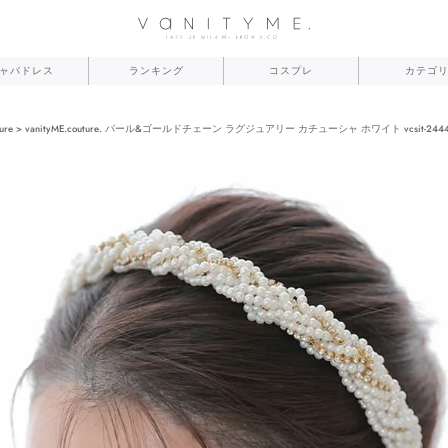
ャバドレス
ランキング
コスプレ
カテゴ
ure
vanityME.couture. パール&ゴールドチェーン ラグジュアリー カチューシャ ホワイト vcsit-2444-