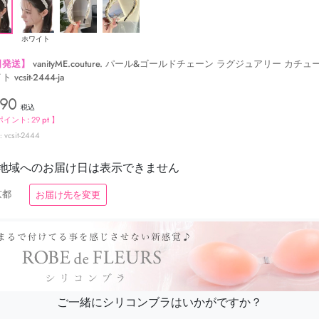
ホワイト
日発送】
vanityME.couture. パール&ゴールドチェーン ラグジュアリー カチ
vcsit-2444-ja
190
税込
ポイント:
29
pt 】
vcsit-2444
地域へのお届け日は表示できません
京都
お届け先を変更
ご一緒にシリコンブラはいかがですか？