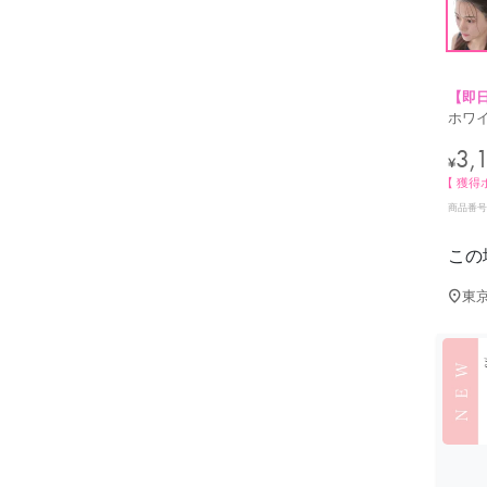
【即
ホワイト 
3,
¥
【 獲得
商品番号
この
東