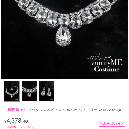
【即日発送】
ネックレス＆ピアス シルバー ジュエリー vcsit-22322-ja
4,378
¥
税込
【 獲得ポイント:
40
pt 】