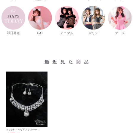
即日発送
CAT
マリン
ナース
アニマル
ネックレス＆ピアス シルバー ...