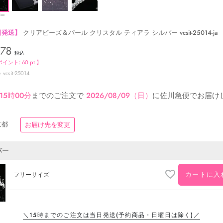
ー
日発送】
クリアビーズ＆パール クリスタル ティアラ シルバー vcsit-25014-ja
578
税込
ポイント:
60
pt 】
vcsit-25014
15時00分
までのご注文で
2026/08/09（日）
に
佐川急便
でお届け
京都
お届け先を変更
バー
カートに入
フリーサイズ
＼15時までのご注文は当日発送
(予約商品・日曜日は除く)／