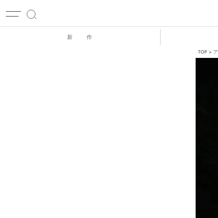
新 作
TOP
ア