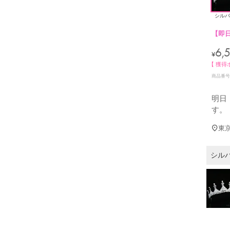
シルバ
【即
6,
¥
【 獲得
商品番号
明日
す。
東
シル