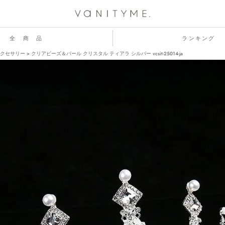
全 商 品
ランキング
クセサリー
クリアビーズ＆パール クリスタル ティアラ シルバー vcsit-25014-ja