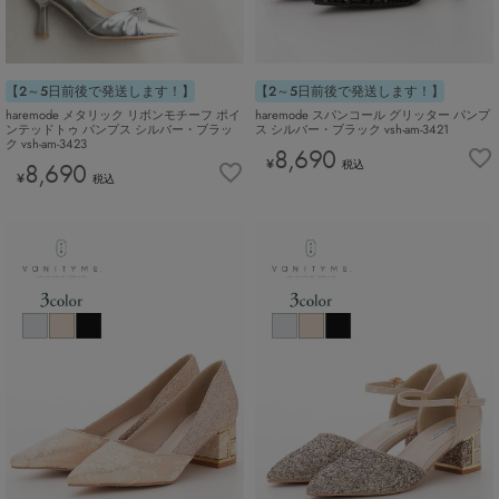
【2～5日前後で発送します！】
【2～5日前後で発送します！】
haremode メタリック リボンモチーフ ポイ
haremode スパンコール グリッター パンプ
ンテッドトゥ パンプス シルバー・ブラッ
ス シルバー・ブラック vsh-am-3421
ク vsh-am-3423
8,690
¥
8,690
税込
¥
税込