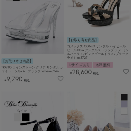
【お取り寄せ商品】
コメックス COMEX サンダル ハイヒール
ヒール13cm アンクルストラップ ラメ ［シ
ルバーラメ/ピンクゴールドラメ/ブラック
ラメ］co-5727
【お取り寄せ商品】
Lサイズあり
送料無料
TRATTO ラインストーン クリア サンダル ホ
28,600
ワイト・シルバ-・ブラック vsh-am-3246
¥
税込
9,790
¥
税込