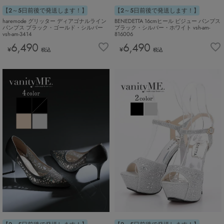
【2～5日前後で発送します！】
【2～5日前後で発送します！】
haremode グリッター ディアゴナルライン
BENEDETTA 16cmヒール ビジュー パンプス
パンプス ブラック・ゴールド・シルバー
ブラック・シルバー・ホワイト vsh-am-
vsh-am-3414
816006
6,490
6,490
¥
¥
税込
税込