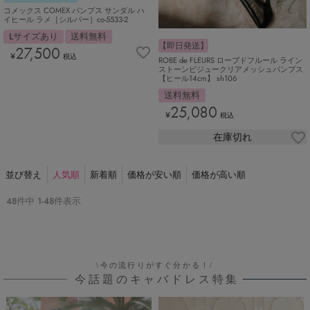
コメックス COMEX パンプス サンダル ハ
イヒール ラメ［シルバー］co-5533-2
Lサイズあり
送料無料
【即日発送】
27,500
¥
税込
ROBE de FLEURS ローブドフルール ライン
ストーンビジュークリアメッシュパンプス
【ヒール14cm】 sh106
送料無料
25,080
¥
税込
在庫切れ
並び替え
人気順
新着順
価格が安い順
価格が高い順
48
件中
1
-
48
件表示
\今の流行りがすぐ分かる！/
今話題のキャバドレス特集