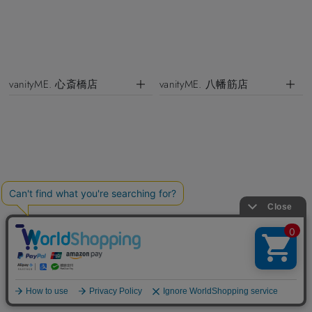
vanityME. 心斎橋店
vanityME. 八幡筋店
vanityME. 三ツ寺店
vanityME. 北新地店
店舗一覧の紹介ページを見る
>