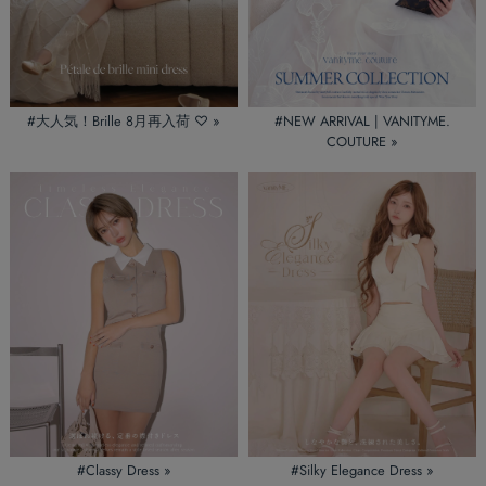
#大人気！Brille 8月再入荷 ♡ »
#NEW ARRIVAL | VANITYME.
COUTURE »
#Classy Dress »
#Silky Elegance Dress »