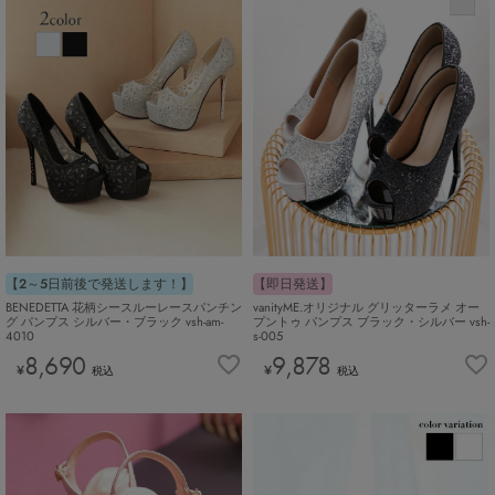
【2～5日前後で発送します！】
【即日発送】
BENEDETTA 花柄シースルーレースパンチン
vanityME.オリジナル グリッターラメ オー
グ パンプス シルバー・ブラック vsh-am-
プントゥ パンプス ブラック・シルバー vsh-
4010
s-005
8,690
9,878
¥
¥
税込
税込