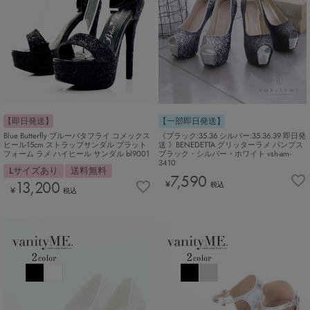
【即日発送】
【一部即日発送】
Blue Butterfly ブルーバタフライ コメックス
《ブラック:35.36 シルバー:35.36.39 即日発
ヒール15cm ストラップサンダル プラット
送 》BENEDETTA グリッターラメ パンプス
フォーム ラメ ハイヒール サンダル bl9001
ブラック・シルバー・ホワイト vsh-am-
3410
Lサイズあり
送料無料
7,590
13,200
¥
税込
¥
税込