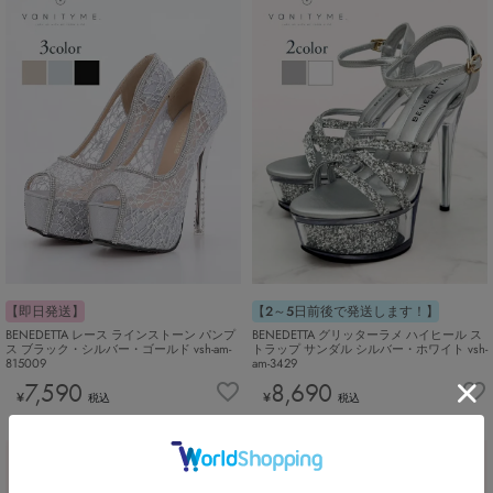
【即日発送】
【2～5日前後で発送します！】
BENEDETTA レース ラインストーン パンプ
BENEDETTA グリッターラメ ハイヒール ス
ス ブラック・シルバー・ゴールド vsh-am-
トラップ サンダル シルバー・ホワイト vsh-
815009
am-3429
7,590
8,690
¥
¥
税込
税込