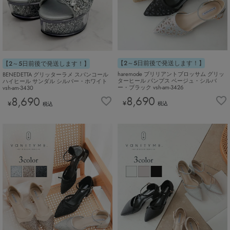
【2～5日前後で発送します！】
【2～5日前後で発送します！】
haremode ブリリアントブロッサム グリッ
BENEDETTA グリッターラメ スパンコール
ターヒール パンプス ベージュ・シルバ
ハイヒール サンダル シルバー・ホワイト
ー・ブラック vsh-am-3426
vsh-am-3430
8,690
8,690
¥
¥
税込
税込