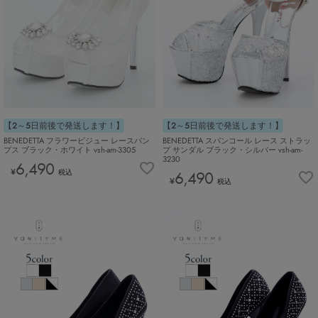
【2～5日前後で発送します！】
【2～5日前後で発送します！】
BENEDETTA フラワービジュー レースパン
BENEDETTA スパンコール レース ストラッ
プス ブラック・ホワイト vsh-am-3305
プ サンダル ブラック・シルバー vsh-am-
3230
6,490
¥
税込
6,490
¥
税込