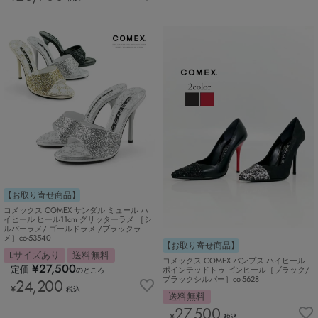
【お取り寄せ商品】
コメックス COMEX サンダル ミュール ハ
イヒール ヒール11cm グリッターラメ ［シ
ルバーラメ/ ゴールドラメ /ブラックラ
メ］co-53540
【お取り寄せ商品】
Lサイズあり
送料無料
コメックス COMEX パンプス ハイヒール
¥
27,500
定価
ポインテッドトゥ ピンヒール［ブラック/
のところ
ブラックシルバー］co-5628
24,200
¥
税込
送料無料
27,500
¥
税込