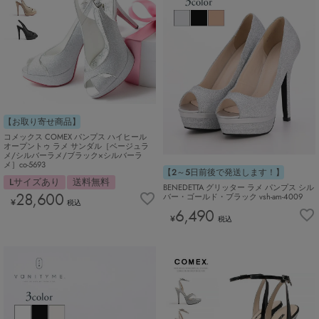
【お取り寄せ商品】
コメックス COMEX パンプス ハイヒール
オープントゥ ラメ サンダル［ベージュラ
メ/シルバーラメ/ブラック×シルバーラ
メ］co-5693
【2～5日前後で発送します！】
Lサイズあり
送料無料
BENEDETTA グリッター ラメ パンプス シル
28,600
バー・ゴールド・ブラック vsh-am-4009
¥
税込
6,490
¥
税込