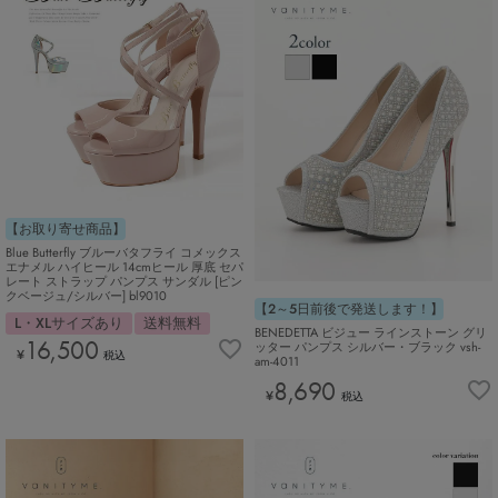
【お取り寄せ商品】
Blue Butterfly ブルーバタフライ コメックス
エナメル ハイヒール 14cmヒール 厚底 セパ
レート ストラップ パンプス サンダル [ピン
クベージュ/シルバー] bl9010
【2～5日前後で発送します！】
L・XLサイズあり
送料無料
BENEDETTA ビジュー ラインストーン グリ
16,500
ッター パンプス シルバー・ブラック vsh-
¥
税込
am-4011
8,690
¥
税込