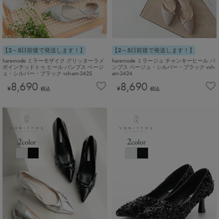
【2～5日前後で発送します！】
【2～5日前後で発送します！】
haremode ミラーモザイク グリッターラメ
haremode ミラージュ チャンキーヒール パ
ポインテッドトゥ ヒール パンプス ベージ
ンプス ベージュ・シルバー・ブラック vsh-
ュ・シルバー・ブラック vsh-am-3425
am-3424
8,690
8,690
¥
¥
税込
税込