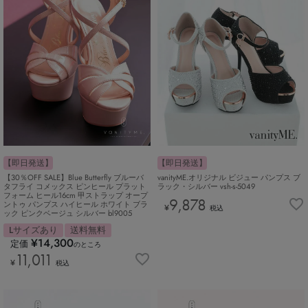
【即日発送】
【即日発送】
【30％OFF SALE】Blue Butterfly ブルーバ
vanityME.オリジナル ビジュー パンプス ブ
タフライ コメックス ピンヒール プラット
ラック・シルバー vsh-s-5049
フォーム ヒール16cm 甲ストラップ オープ
9,878
ントゥ パンプス ハイヒール ホワイト ブラ
¥
税込
ック ピンクベージュ シルバー bl9005
Lサイズあり
送料無料
¥
14,300
定価
のところ
11,011
¥
税込