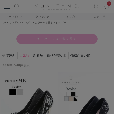
0
ACCO
C
キャバドレス
ランキング
コスプレ
カテゴリ
TOP
サンダル・パンプス
カラーから探す
シルバー
キャバドレス一覧を見る
並び替え
人気順
新着順
価格が安い順
価格が高い順
48
件中
1
-
48
件表示