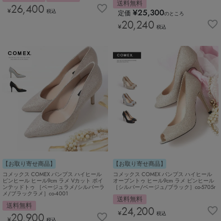
送料無料
26,400
¥
¥
25,300
税込
定価
のところ
20,240
¥
税込
【お取り寄せ商品】
【お取り寄せ商品】
コメックス COMEX パンプス ハイヒール
コメックス COMEX パンプス ハイヒール
ピンヒール ヒール9cm ラメ Vカット ポイ
オープントゥ ヒール9cm ラメ ピンヒール
ンテッドトゥ ［ベージュラメ/シルバーラ
［シルバー/ベージュ/ブラック］co-5705r
メ/ブラックラメ］co-4001
送料無料
送料無料
24,200
¥
20,900
税込
¥
税込