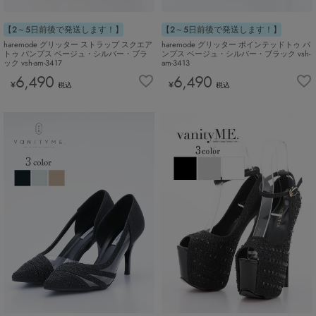
【2～5日前後で発送します！】
【2～5日前後で発送します！】
haremode グリッター ストラップ スクエア
haremode グリッター ポインテッドトゥ パ
トゥ パンプス ベージュ・シルバー・ブラ
ンプス ベージュ・シルバー・ブラック vsh-
ック vsh-am-3417
am-3413
6,490
6,490
¥
¥
税込
税込