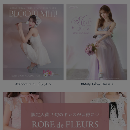
#Bloom mini ドレス »
#Misty Glow Dress »