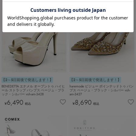
【2～5日前後で発送します！】
【2～5日前後で発送します！】
BENEDETTA エナメル オープントゥ ハイヒ
haremode ビジュー ポインテッドトゥ パン
ール ストラップ パンプス ベージュ・ブラ
プス ベージュ・ブラック・シルバー vsh-
ック・シルバー vsh-am-3428
am-3427
6,490
8,690
¥
¥
税込
税込