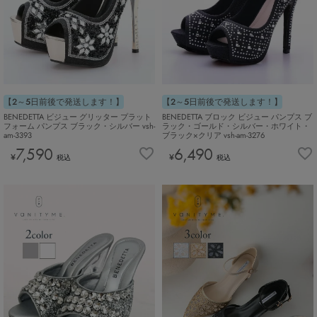
【2～5日前後で発送します！】
【2～5日前後で発送します！】
BENEDETTA ビジュー グリッター プラット
BENEDETTA ブロック ビジュー パンプス ブ
フォーム パンプス ブラック・シルバー vsh-
ラック・ゴールド・シルバー・ホワイト・
am-3393
ブラック×クリア vsh-am-3276
7,590
6,490
¥
¥
税込
税込