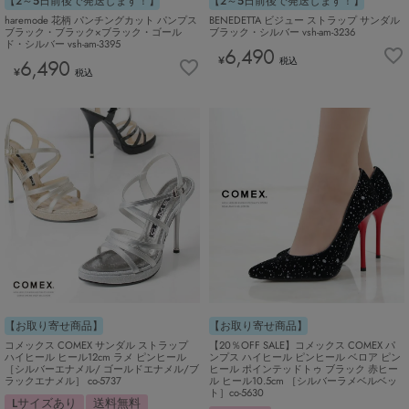
【2～5日前後で発送します！】
【2～5日前後で発送します！】
haremode 花柄 パンチングカット パンプス
BENEDETTA ビジュー ストラップ サンダル
ブラック・ブラック×ブラック・ゴール
ブラック・シルバー vsh-am-3236
ド・シルバー vsh-am-3395
6,490
¥
6,490
税込
¥
税込
【お取り寄せ商品】
【お取り寄せ商品】
コメックス COMEX サンダル ストラップ
【20％OFF SALE】コメックス COMEX パ
ハイヒール ヒール12cm ラメ ピンヒール
ンプス ハイヒール ピンヒール ベロア ピン
［シルバーエナメル/ ゴールドエナメル/ブ
ヒール ポインテッドトゥ ブラック 赤ヒー
ラックエナメル］ co-5737
ル ヒール10.5cm ［シルバーラメベルベッ
ト］co-5630
Lサイズあり
送料無料