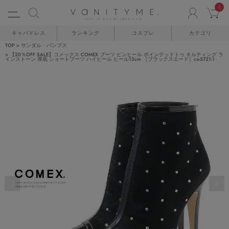
0
ACCO
C
キャバドレス
ランキング
コスプレ
カテゴリ
TOP
サンダル・パンプス
【20％OFF SALE】コメックス COMEX ブーツ ピンヒール ポインテッドトゥ キルティング ラ
インストーン 厚底 ショートブーツ ハイヒール ヒール13cm ［ブラックスエード］co-5721-1