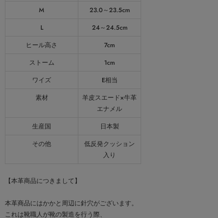
M
23.0～23.5cm
L
24～24.5cm
ヒール高さ
7cm
ストーム
1cm
ワイズ
E相当
素材
羊皮スエード×牛革
エナメル
生産国
日本製
その他
低反発クッション
入り
【本革商品につきまして】
本革商品にはかかと周辺に針穴がございます。
これは靴職人が靴の製造を行う際、