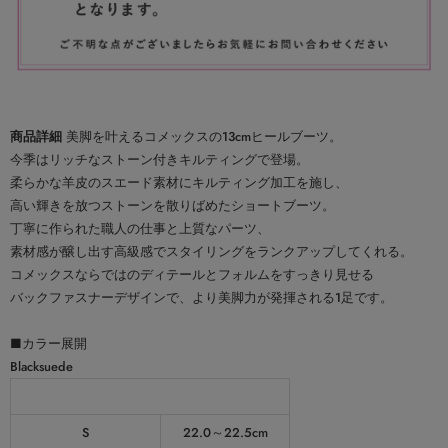
商品詳細
美脚を叶えるコメックスの13cmヒールブーツ。
今季はリッチなストーン付きキルティングで登場。
柔らかな羊皮のスエード素材にキルティング加工を施し、
高い輝きを放つストーンを散りばめたショートブーツ。
丁寧に作られた職人の仕事と上質なパーツ、
素材感が醸し出す高級感でスタイリングをランクアップしてくれる。
コメックスならではのディテールとフォルムをすっきり見せる
バックファスナーデザインで、より美脚力が発揮される1足です。
■カラー展開
Blacksuede
商品スペック（平置き実寸）
S
22.0～22.5cm