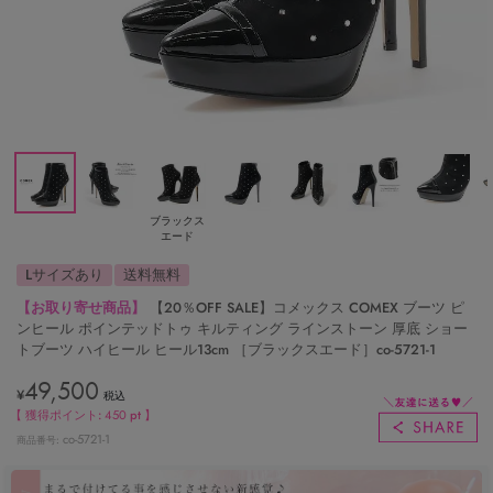
ブラックス
エード
Lサイズあり
送料無料
【お取り寄せ商品】
【20％OFF SALE】コメックス COMEX ブーツ ピ
ンヒール ポインテッドトゥ キルティング ラインストーン 厚底 ショー
トブーツ ハイヒール ヒール13cm ［ブラックスエード］co-5721-1
49,500
¥
税込
【 獲得ポイント:
450
pt 】
co-5721-1
商品番号