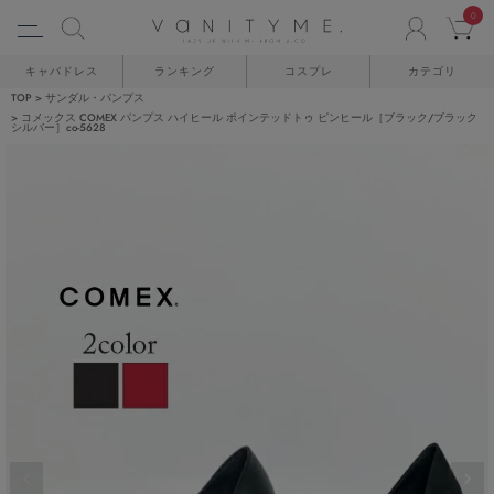
0
ACCO
C
キャバドレス
ランキング
コスプレ
カテゴリ
TOP
サンダル・パンプス
コメックス COMEX パンプス ハイヒール ポインテッドトゥ ピンヒール［ブラック/ブラック
シルバー］co-5628