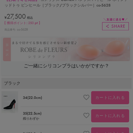
ッドトゥ ピンヒール［ブラック/ブラックシルバー］co-5628
27,500
¥
税込
【 獲得ポイント:
250
pt 】
co-5628
商品番号
ご一緒にシリコンブラはいかがですか？
ブラック
カートに入れる
34(22.0cm)
35(22.5cm)
カートに入れる
残りわずか