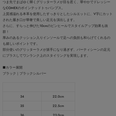
つま先でまばゆく輝くグリッターラメが目を惹く、華やかでドレッシー
なCOMEXのポインテッドトゥパンプス。
上質感溢れる本革を使用したすっきりとしたシルエットに、V字にカット
された履き口が華奢で美しい足元を演出します。
さらに、すらっと伸びた10cmのピンヒールでスタイルアップ効果も抜
群！
厚みのあるクッション入りインソールで足への負担も和らげてくれるの
も嬉しいポイントです。
部分使いのグリッターラメが派手になり過ぎず、パーティシーンの足元
にプラスしてワンランク上のスタイリングを実現します。
■カラー展開
ブラック｜ブラックシルバー
商品スペック（平置き実寸）
34
22.0cm
35
22.5cm
36
23.0cm