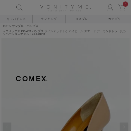
0
ACCO
C
キャバドレス
ランキング
コスプレ
カテゴリ
TOP
サンダル・パンプス
コメックス COMEX パンプス ポインテッドトゥ ハイヒール スエード アーモンドトゥ ［ピン
クベージュエナメル］co-5609-2