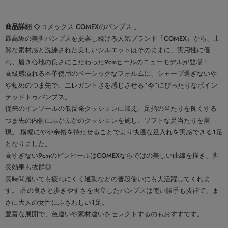
商品詳細
◇コメックス COMEXのパンプス 。
最高級の美脚パンプスを提案し続ける人気ブランド『COMEX』から、上
質な素材感と洗練された美しいシルエットはそのままに、実用性に優
れ、履き心地の良さにこだわった9cmヒールのニューモデルが登場！
高級感溢れる本革使用のベーシックなフォルムに、シャープ過ぎないや
や短めのつま先で、エレガントさを感じさせる”今”にぴったりなポイン
テッドトゥパンプス。
従来のインソールの低反発クッションに加え、足指の当たりを良くする
つま先の内側にふかふかのクッションを施し、ソフトな足当たりを実
現。 横幅にやや余裕を持たせることでより快適な足入れを実感できる１足
となりました。
高すぎない9cmのピンヒールはCOMEXならではの美しい曲線を描き、脚
長効果も抜群◎
長時間履いても疲れにくく通勤などの普段使いにも大活躍してくれま
す。 品の良さと歩きやすさを両立したパンプスは使い勝手も抜群で、ま
さに大人の女性にふさわしい１足。
豊富な展開で、色違いや素材違いをセレクトするのもおすすです。