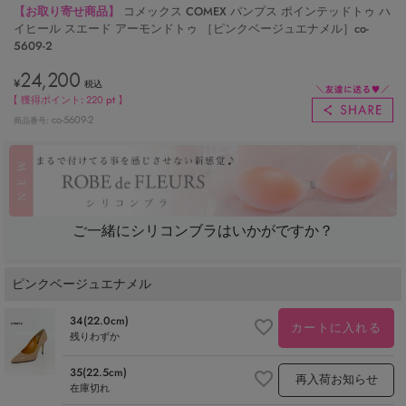
【お取り寄せ商品】
コメックス COMEX パンプス ポインテッドトゥ ハ
イヒール スエード アーモンドトゥ ［ピンクベージュエナメル］co-
5609-2
24,200
¥
税込
【 獲得ポイント:
220
pt 】
co-5609-2
商品番号
ご一緒にシリコンブラはいかがですか？
ピンクベージュエナメル
34(22.0cm)
カートに入れる
残りわずか
35(22.5cm)
再入荷お知らせ
在庫切れ