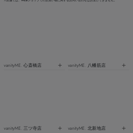
※店舗では、WEBショップでのお買い物に関するお問い合わせはお受けできません。
vanityME. 心斎橋店
vanityME. 八幡筋店
vanityME. 三ツ寺店
vanityME. 北新地店