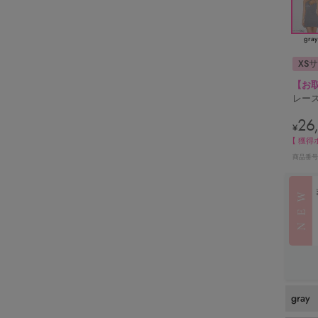
gray
XS
【お
レース
26
¥
【 獲得
商品番号
gray