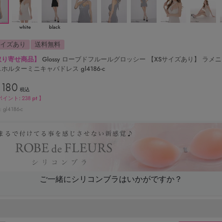
white
black
サイズあり
送料無料
取り寄せ商品】
Glossy ローブドフルールグロッシー 【XSサイズあり】 ラメ
ホルターミニキャバドレス gl4186-c
,180
税込
ポイント:
238
pt 】
gl4186-c
ご一緒にシリコンブラはいかがですか？