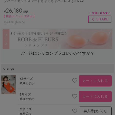
ンハートカットスマートキャミキャバドレス gl3177-c
26,180
¥
税込
【 獲得ポイント:
238
pt 】
gl3177-c
商品番号
ご一緒にシリコンブラはいかがですか？
orange
XSサイズ
カートに入れる
残りわずか
Sサイズ
カートに入れる
残りわずか
Mサイズ
再入荷お知らせ
在庫切れ