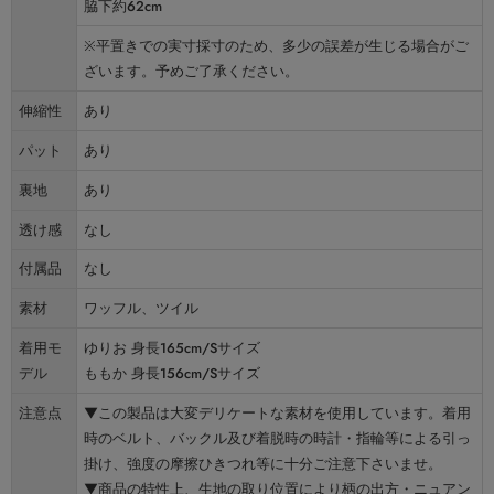
脇下約62cm
※平置きでの実寸採寸のため、多少の誤差が生じる場合がご
ざいます。予めご了承ください。
伸縮性
あり
パット
あり
裏地
あり
透け感
なし
付属品
なし
素材
ワッフル、ツイル
着用モ
ゆりお 身長165cm/Sサイズ
デル
ももか 身長156cm/Sサイズ
注意点
▼この製品は大変デリケートな素材を使用しています。着用
時のベルト、バックル及び着脱時の時計・指輪等による引っ
掛け、強度の摩擦ひきつれ等に十分ご注意下さいませ。
▼商品の特性上、生地の取り位置により柄の出方・ニュアン