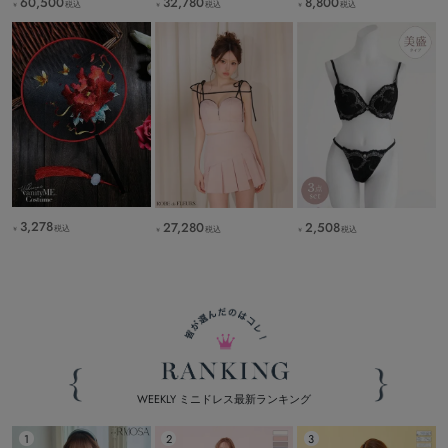
60,500
32,780
8,800
税込
税込
税込
￥
￥
￥
3,278
27,280
2,508
税込
税込
税込
￥
￥
￥
WEEKLY ミニドレス最新ランキング