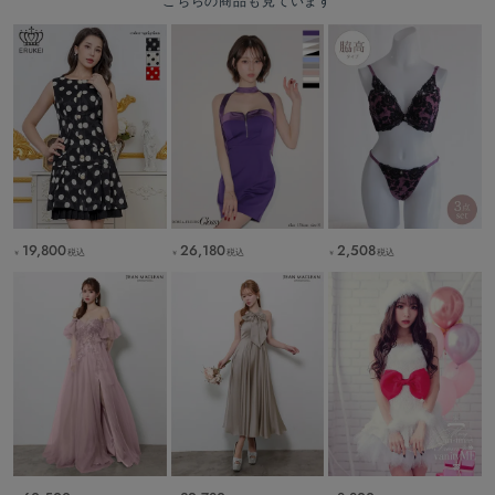
こちらの商品も見ています
19,800
26,180
2,508
税込
税込
税込
￥
￥
￥