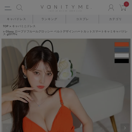
0
ACCO
C
キャバドレス
ランキング
コスプレ
カテゴリ
TOP
キャバミニドレス
Glossy ローブドフルールグロッシー ベルトデザインハートカットスマートキャミキャバドレ
ス gl3177-c