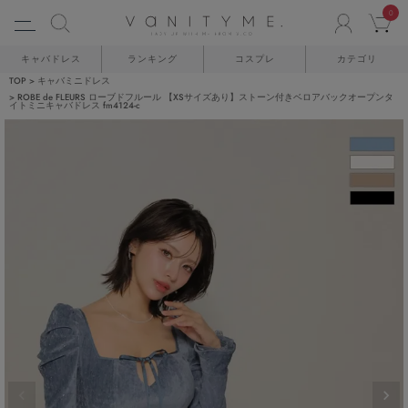
0
ACCO
C
キャバドレス
ランキング
コスプレ
カテゴリ
TOP
キャバミニドレス
ROBE de FLEURS ローブドフルール 【XSサイズあり】ストーン付きベロアバックオープンタ
イトミニキャバドレス fm4124-c