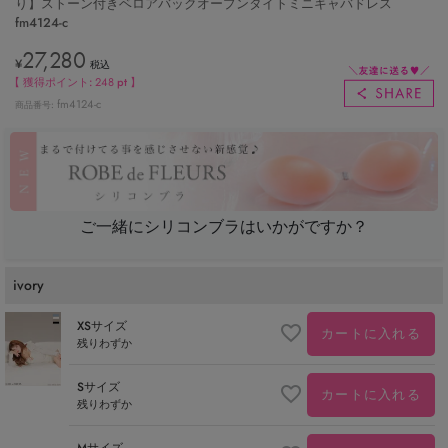
り】ストーン付きベロアバックオープンタイトミニキャバドレス
fm4124-c
27,280
¥
税込
【 獲得ポイント:
248
pt 】
fm4124-c
商品番号
ご一緒にシリコンブラはいかがですか？
ivory
XSサイズ
カートに入れる
残りわずか
Sサイズ
カートに入れる
残りわずか
Mサイズ