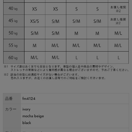
品番
fm4124
カラー
ivory
mocha beige
black