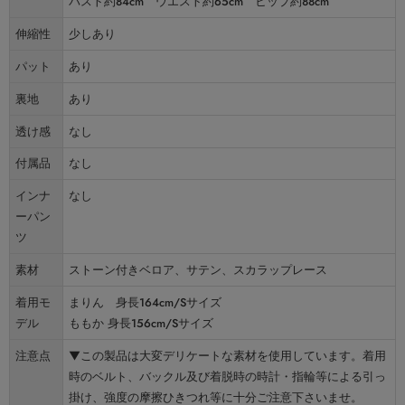
バスト約84cm ウエスト約65cm ヒップ約88cm
伸縮性
少しあり
パット
あり
裏地
あり
透け感
なし
付属品
なし
インナ
なし
ーパン
ツ
素材
ストーン付きベロア、サテン、スカラップレース
着用モ
まりん 身長164cm/Sサイズ
デル
ももか 身長156cm/Sサイズ
注意点
▼この製品は大変デリケートな素材を使用しています。着用
時のベルト、バックル及び着脱時の時計・指輪等による引っ
掛け、強度の摩擦ひきつれ等に十分ご注意下さいませ。