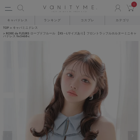
0
ACCO
C
キャバドレス
ランキング
コスプレ
カテゴリ
TOP
キャバミニドレス
ROBE de FLEURS ローブドフルール 【XS～Lサイズあり】フロントラッフルホルターミニキャ
バドレス fm3468-c