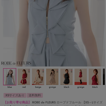
blue
red
beige
greige
black
greige
black
XSサイズあり
送料無料
【お取り寄せ商品】
ROBE de FLEURS ローブドフルール 【XS～Lサイズ