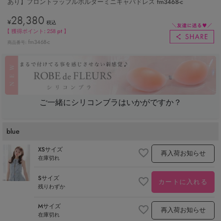
あり】フロントラッフルホルターミニキャバドレス fm3468-c
28,380
¥
税込
【 獲得ポイント:
258
pt 】
fm3468-c
商品番号
ご一緒にシリコンブラはいかがですか？
blue
XSサイズ
再入荷お知らせ
在庫切れ
Sサイズ
カートに入れる
残りわずか
Mサイズ
再入荷お知らせ
在庫切れ