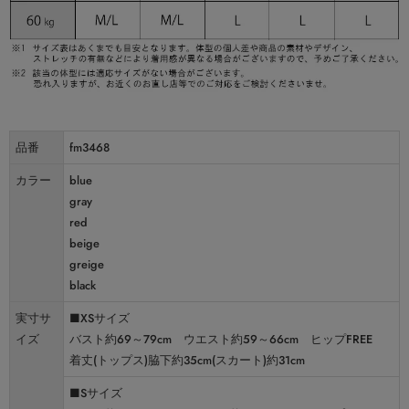
品番
fm3468
カラー
blue
gray
red
beige
greige
black
実寸サ
■XSサイズ
イズ
バスト約69～79cm ウエスト約59～66cm ヒップFREE
着丈(トップス)脇下約35cm(スカート)約31cm
■Sサイズ