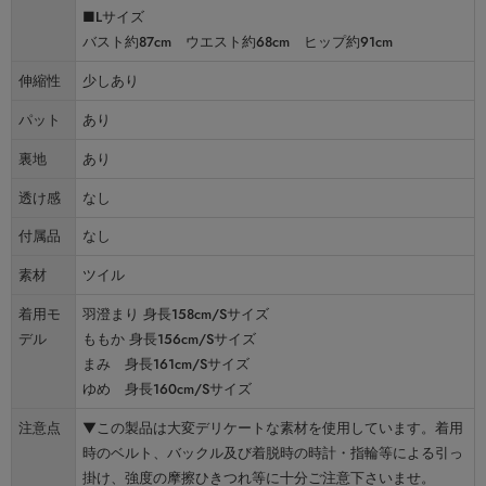
■Lサイズ
バスト約87cm ウエスト約68cm ヒップ約91cm
伸縮性
少しあり
パット
あり
裏地
あり
透け感
なし
付属品
なし
素材
ツイル
着用モ
羽澄まり 身長158cm/Sサイズ
デル
ももか 身長156cm/Sサイズ
まみ 身長161cm/Sサイズ
ゆめ 身長160cm/Sサイズ
注意点
▼この製品は大変デリケートな素材を使用しています。着用
時のベルト、バックル及び着脱時の時計・指輪等による引っ
掛け、強度の摩擦ひきつれ等に十分ご注意下さいませ。