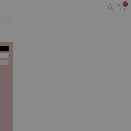
0
ACCO
C
リ