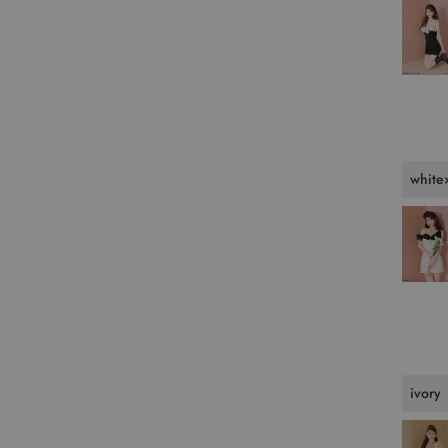
white
ivory