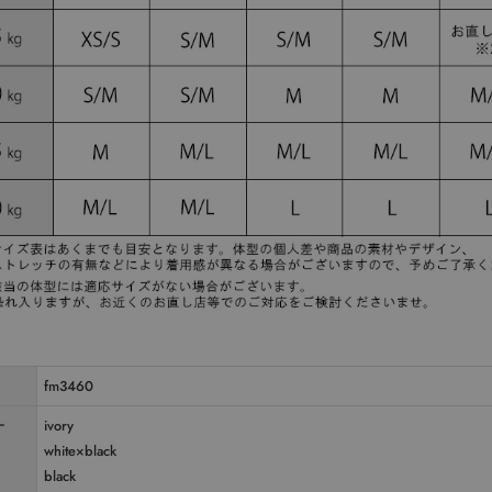
fm3460
ー
ivory
white×black
black