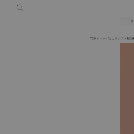
キ
TOP
キャバミニドレス
RO