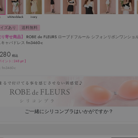
k
white×black
ivory
サイズあり
送料無料
取り寄せ商品】
ROBE de FLEURS ローブドフルール シフォンリボンワンショ
キャバドレス fm3460-c
,280
税込
ポイント:
248
pt 】
fm3460-c
ご一緒にシリコンブラはいかがですか？