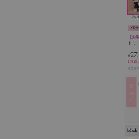
blac
XS
【お
トミニ
27
¥
【 獲得
商品番号
black