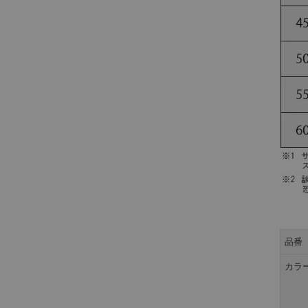
品番
カラ