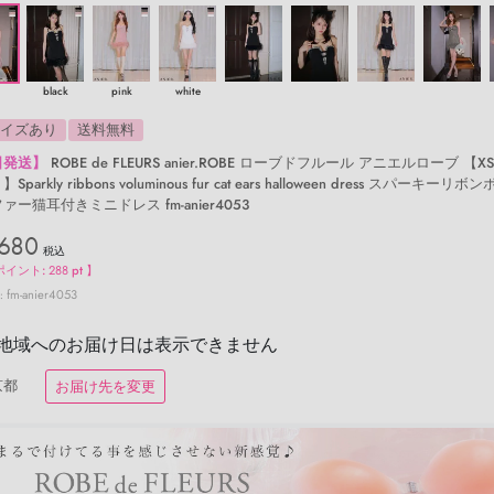
black
pink
white
サイズあり
送料無料
日発送】
ROBE de FLEURS anier.ROBE ローブドフルール アニエルローブ 【X
Sparkly ribbons voluminous fur cat ears halloween dress スパーキーリ
ァー猫耳付きミニドレス fm-anier4053
,680
税込
ポイント:
288
pt 】
fm-anier4053
地域へのお届け日は表示できません
京都
お届け先を変更