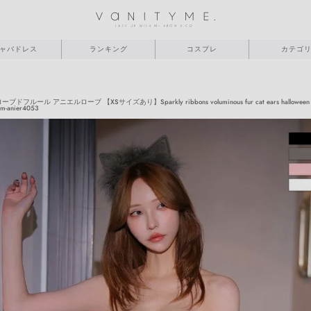
ャバドレス
ランキング
コスプレ
カテゴ
OBE ローブドフルール アニエルローブ 【XSサイズあり】Sparkly ribbons voluminous fur cat ears hall
nier4053