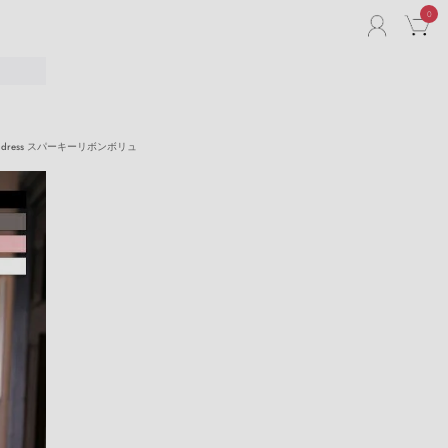
0
ACCO
C
リ
oween dress スパーキーリボンボリュ