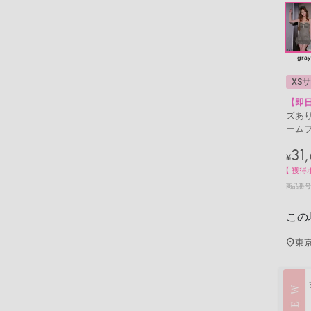
gray
XS
【即
ズあり】
ームフ
31
¥
【 獲得
商品番号
この
東