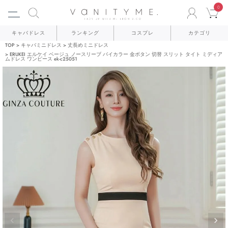
0
ACCO
C
キャバドレス
ランキング
コスプレ
カテゴリ
TOP
キャバミニドレス
丈長めミニドレス
ERUKEI エルケイ ベージュ ノースリーブ バイカラー 金ボタン 切替 スリット タイト ミディア
ムドレス ワンピース ek-c25051