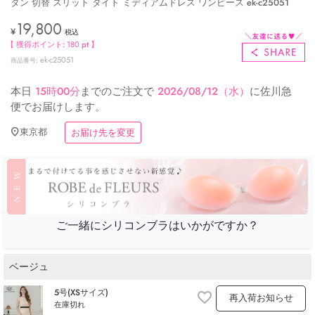
タン 切替 スリット タイト ミディアムドレス ワンピース ek-c25051
19,800
¥
税込
【 獲得ポイント:
180
pt 】
ek-c25051
商品番号
本日
15時00分
までのご注文で
2026/08/12（水）
に
佐川急
便
でお届けします。
東京都
お届け先を変更
ご一緒にシリコンブラはいかがですか？
ベージュ
5号(XSサイズ)
再入荷お知らせ
在庫切れ