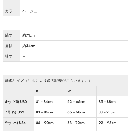
カラー
ベージュ
脇丈
約71cm
肩幅
約34cm
袖丈
－
基準サイズ（生地により多少誤差がございます。）
B
W
H
5号 (XS) US0
81－84cm
62－65cm
85－88cm
7号 (S) US2
83－86cm
65－68cm
88－91cm
9号 (M) US4
86－90cm
68－72cm
92－95cm