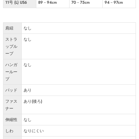
11号 (L) US6
89－94cm
70－75cm
94－97cm
肩紐
なし
ストラ
なし
ップル
ープ
ハンガ
なし
ールー
プ
パッド
あり
ファス
あり(後ろ)
ナー
伸縮性
なし
しわ
なりにくい