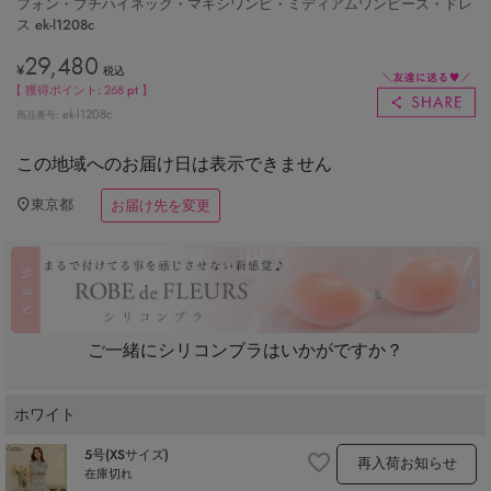
フォン・プチハイネック・マキシワンピ・ミディアムワンピース・ドレ
ス ek-l1208c
29,480
¥
税込
【 獲得ポイント:
268
pt 】
ek-l1208c
商品番号
この地域へのお届け日は表示できません
東京都
お届け先を変更
ご一緒にシリコンブラはいかがですか？
ホワイト
5号(XSサイズ)
再入荷お知らせ
在庫切れ