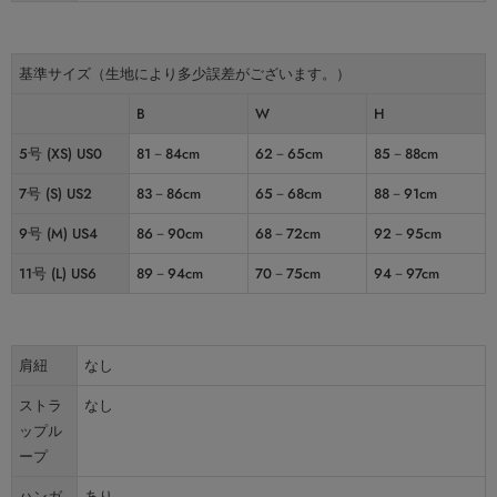
基準サイズ（生地により多少誤差がございます。）
B
W
H
5号 (XS) US0
81－84cm
62－65cm
85－88cm
7号 (S) US2
83－86cm
65－68cm
88－91cm
9号 (M) US4
86－90cm
68－72cm
92－95cm
11号 (L) US6
89－94cm
70－75cm
94－97cm
肩紐
なし
ストラ
なし
ップル
ープ
ハンガ
あり