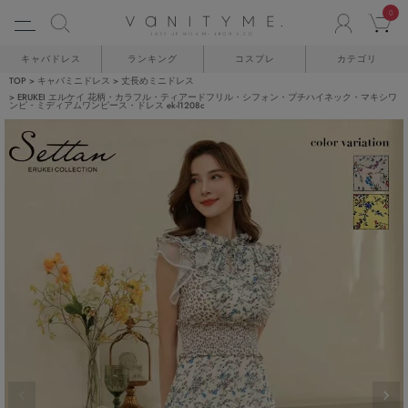
0
ACCO
C
キャバドレス
ランキング
コスプレ
カテゴリ
TOP
キャバミニドレス
丈長めミニドレス
ERUKEI エルケイ 花柄・カラフル・ティアードフリル・シフォン・プチハイネック・マキシワ
ンピ・ミディアムワンピース・ドレス ek-l1208c