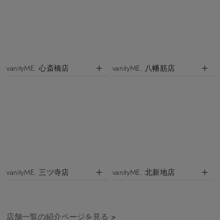
vanityME. 心斎橋店
vanityME. 八幡筋店
vanityME. 三ツ寺店
vanityME. 北新地店
店舗一覧の紹介ページを見る
>