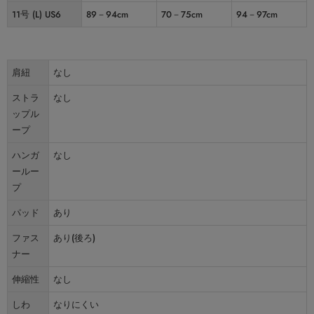
11号 (L) US6
89－94cm
70－75cm
94－97cm
肩紐
なし
ストラ
なし
ップル
ープ
ハンガ
なし
ールー
プ
パッド
あり
ファス
あり(後ろ)
ナー
伸縮性
なし
しわ
なりにくい