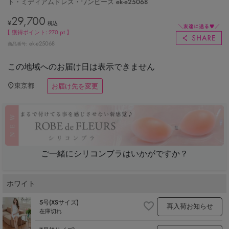
ト・ミディアムドレス・ワンピース ek-e25068
29,700
¥
税込
【 獲得ポイント:
270
pt 】
ek-e25068
商品番号
この地域へのお届け日は表示できません
東京都
お届け先を変更
ご一緒にシリコンブラはいかがですか？
ホワイト
5号(XSサイズ)
再入荷お知らせ
在庫切れ