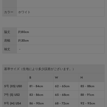
カラー
ホワイト
脇丈
約80cm
肩幅
約30cm
袖丈
－
基準サイズ（生地により多少誤差がございます。）
B
W
H
5号 (XS) US0
81－84cm
62－65cm
85－88cm
7号 (S) US2
83－86cm
65－68cm
88－91cm
9号 (M) US4
86－90cm
68－72cm
92－95cm