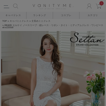
0
ACCO
C
キャバドレス
ランキング
コスプレ
カテゴリ
TOP
キャバミニドレス
丈長めミニドレス
ERUKEI エルケイ ノースリーブ・総レース・リボン・タイト・ミディアムドレス・ワンピース
ek-e25068