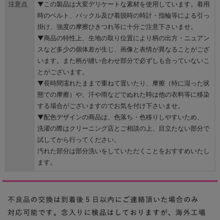
注意点
▼この製品は大変デリケートな素材を使用しています。着用
時のベルト、バックル及び着脱時の時計・指輪等による引っ
掛け、強度の摩擦ひきつれ等に十分ご注意下さいませ。
▼商品の特性上、生地の取り位置により柄の出方・ニュアン
スなど多少の個体差が生じ、画像と表情が異なることがござ
います。また柄が縫い合わせ部分で必ずしも合っていないこ
とがございます。
▼長時間濡れたままで重ねて置いたり、摩擦（特に湿った状
態での摩擦）や、汗や雨などでぬれた時は他の衣料等に移染
する場合がございますのでお気を付け下さいませ。
▼配色デザインの商品は、色落ち・色移りしやすいため、
洗濯の際はクリーニング店とご相談の上、目立たない部分で
試してから行ってください。
汚れた部分は部分洗いをしていただくことをおすすめいたし
ます。