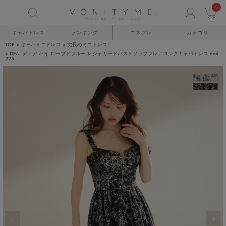
0
ACCO
C
キャバドレス
ランキング
コスプレ
カテゴリ
TOP
キャバミニドレス
丈長めミニドレス
DEA. ディア バイ ローブドフルール ジャガードバストジップフレアロングキャバドレス de4
225