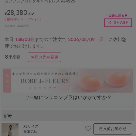
ップフレアロングキャバドレス de4225
28,380
¥
税込
【 獲得ポイント:
258
pt 】
de4225
商品番号
本日
15時00分
までのご注文で
2026/08/09（日）
に
佐川急
便
でお届けします。
東京都
お届け先を変更
ご一緒にシリコンブラはいかがですか？
gray
XSサイズ
再入荷お知らせ
在庫切れ