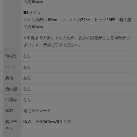
下約104cm
■Lサイズ
バスト約80～89cm ウエスト約72cm ヒップFREE 着丈脇
下約106cm
※平置きでの実寸採寸のため、多少の誤差が生じる場合がご
ざいます。予めご了承ください。
伸縮性
なし
パット
あり
裏地
あり
透け感
なし
付属品
なし
素材
起毛ジャガード
着用モ
ゆめ 身長160cm/Sサイズ
デル