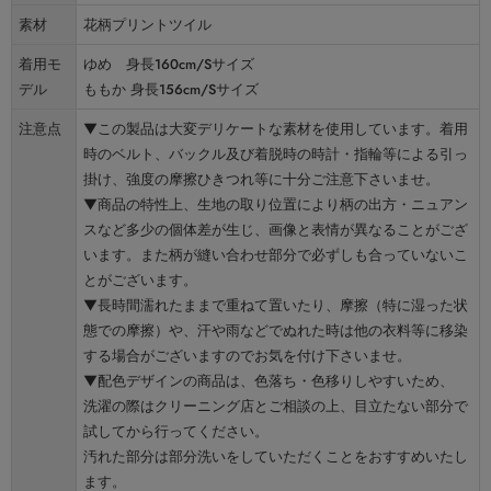
素材
花柄プリントツイル
着用モ
ゆめ 身長160cm/Sサイズ
デル
ももか 身長156cm/Sサイズ
注意点
▼この製品は大変デリケートな素材を使用しています。着用
時のベルト、バックル及び着脱時の時計・指輪等による引っ
掛け、強度の摩擦ひきつれ等に十分ご注意下さいませ。
▼商品の特性上、生地の取り位置により柄の出方・ニュアン
スなど多少の個体差が生じ、画像と表情が異なることがござ
います。また柄が縫い合わせ部分で必ずしも合っていないこ
とがございます。
▼長時間濡れたままで重ねて置いたり、摩擦（特に湿った状
態での摩擦）や、汗や雨などでぬれた時は他の衣料等に移染
する場合がございますのでお気を付け下さいませ。
▼配色デザインの商品は、色落ち・色移りしやすいため、
洗濯の際はクリーニング店とご相談の上、目立たない部分で
試してから行ってください。
汚れた部分は部分洗いをしていただくことをおすすめいたし
ます。