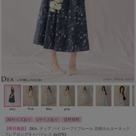
navy
Pink
Blue
gray
XSサイズあり
Lサイズあり
送料無料
【即日発送】
DEA. ディア バイ ローブドフルール 花柄ホルターネック
フレアロングキャバドレス de3783