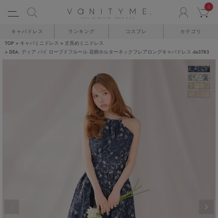
0
ACCO
C
キャバドレス
ランキング
コスプレ
カテゴリ
TOP
キャバミニドレス
丈長めミニドレス
DEA. ディア バイ ローブドフルール 花柄ホルターネックフレアロングキャバドレス de3783