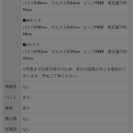
バスト約86cm ウエスト約64cm ヒップFREE 着丈脇下約
96cm
■Mサイズ
バスト約89cm ウエスト約67cm ヒップFREE 着丈脇下約
98cm
■Lサイズ
バスト約92cm ウエスト約70cm ヒップFREE 着丈脇下約
101cm
※平置きでの実寸採寸のため、多少の誤差が生じる場合がご
ざいます。予めご了承ください。
伸縮性
なし
パット
あり
裏地
あり
透け感
なし
付属品
なし