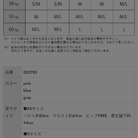
品番
DE3783
カラー
pink
blue
gray
実寸サ
■XSサイズ
イズ
バスト約83cm ウエスト約61cm ヒップFREE 着丈脇下約
94cm
■Sサイズ