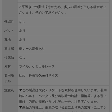
※平置きでの実寸採寸のため、多少の誤差が生じる場合がご
ざいます。予めご了承ください。
伸縮性
なし
パット
あり
裏地
あり
透け感
裾レース部分あり
付属品
なし
素材
ツイル、ケミカルレース
着用モ
ゆめ 身長160cm/Sサイズ
デル
注意点
▼この製品は大変デリケートな素材を使用しています。着用
時のベルト、バックル及び着脱時の時計・指輪等による引っ
掛け、強度の摩擦ひきつれ等に十分ご注意下さいませ。
▼商品の特性上、生地の取り位置により柄の出方・ニュアン