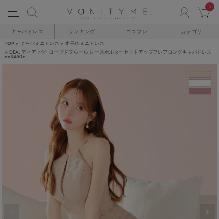
0
ACCO
C
キャバドレス
ランキング
コスプレ
カテゴリ
TOP
キャバミニドレス
丈長めミニドレス
DEA. ディア バイ ローブドフルール レースホルターセットアップフレアロングキャバドレス
de3450-c