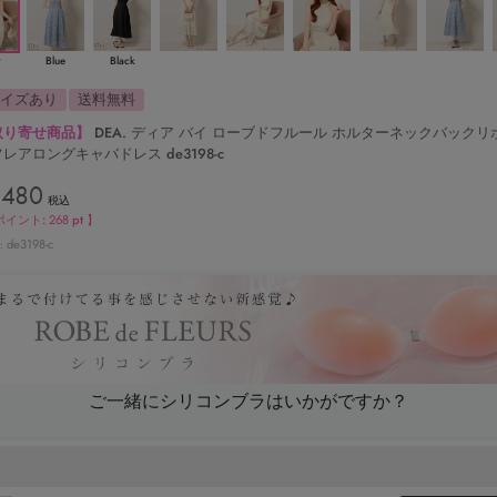
y
Blue
Black
サイズあり
送料無料
取り寄せ商品】
DEA. ディア バイ ローブドフルール ホルターネックバックリ
レアロングキャバドレス de3198-c
,480
税込
ポイント:
268
pt 】
de3198-c
ご一緒にシリコンブラはいかがですか？