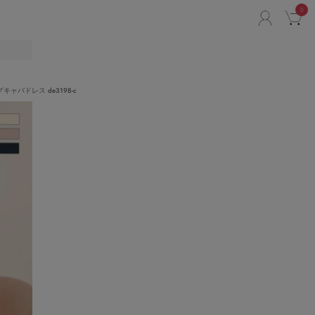
0
ACCO
C
リ
バドレス de3198-c