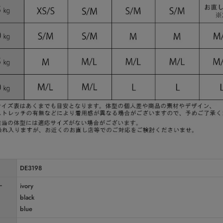
DE3198
ー
ivory
black
blue