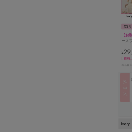
Ivor
XS
【お
ースフ
29
¥
【 獲得
商品番号
Ivory