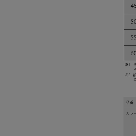
品番
カラ