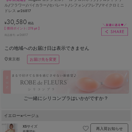
ル/フラワー/バイカラー/セパレート/シフォン/フレア/マイクロミニ
ドレス ar26817
30,580
¥
税込
【 獲得ポイント:
278
pt 】
ar26817
商品番号
この地域へのお届け日は表示できません
東京都
お届け先を変更
ご一緒にシリコンブラはいかがですか？
イエロー×ベージュ
XSサイズ
再入荷お知らせ
在庫切れ