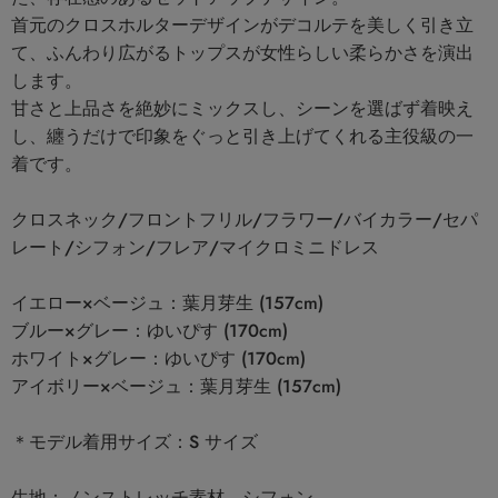
首元のクロスホルターデザインがデコルテを美しく引き立
て、ふんわり広がるトップスが女性らしい柔らかさを演出
します。
甘さと上品さを絶妙にミックスし、シーンを選ばず着映え
し、纏うだけで印象をぐっと引き上げてくれる主役級の一
着です。
クロスネック/フロントフリル/フラワー/バイカラー/セパ
レート/シフォン/フレア/マイクロミニドレス
イエロー×ベージュ：葉月芽生 (157cm)
ブルー×グレー：ゆいぴす (170cm)
ホワイト×グレー：ゆいぴす (170cm)
アイボリー×ベージュ：葉月芽生 (157cm)
＊モデル着用サイズ：S サイズ
生地：ノンストレッチ素材、シフォン