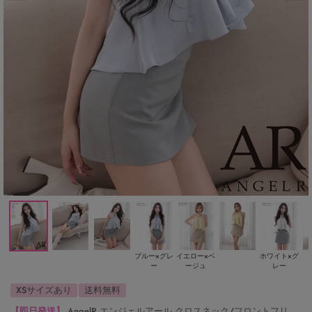
ブルー×グレ
イエロー×ベ
ホワイト×グ
ー
ージュ
レー
XSサイズあり
送料無料
【即日発送】
AngelR エンジェルアール クロスネック/フロントフリ