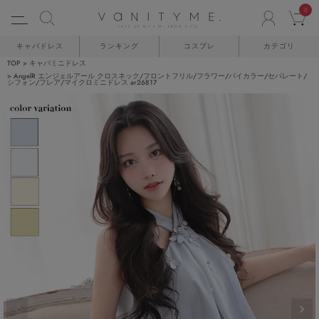
0
ACCO
C
キャバドレス
ランキング
コスプレ
カテゴリ
TOP
キャバミニドレス
AngelR エンジェルアール クロスネック/フロントフリル/フラワー/バイカラー/セパレート/
シフォン/フレア/マイクロミニドレス ar26817