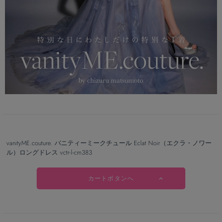
vanityME.couture. バニティーミークチュール Eclat Noir（エクラ・ノワー
ル）ロングドレス vctr-l-cm383
カートボタンへ