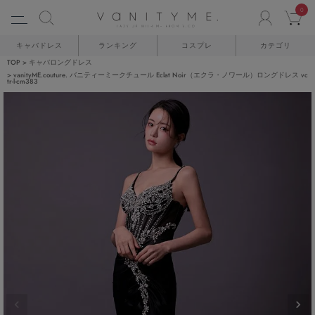
0
ACCO
C
キャバドレス
ランキング
コスプレ
カテゴリ
TOP
キャバロングドレス
vanityME.couture. バニティーミークチュール Eclat Noir（エクラ・ノワール）ロングドレス vc
tr-l-cm383