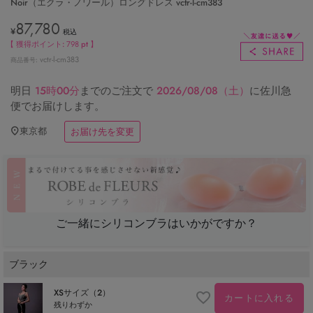
Noir（エクラ・ノワール）ロングドレス vctr-l-cm383
87,780
¥
税込
【 獲得ポイント:
798
pt 】
vctr-l-cm383
商品番号
明日
15時00分
までのご注文で
2026/08/08（土）
に
佐川急
便
でお届けします。
東京都
お届け先を変更
ご一緒にシリコンブラはいかがですか？
ブラック
XSサイズ（2）
カートに入れる
残りわずか