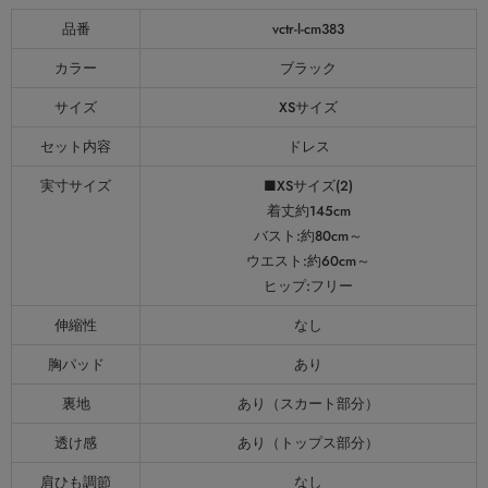
品番
vctr-l-cm383
カラー
ブラック
サイズ
XSサイズ
セット内容
ドレス
実寸サイズ
■XSサイズ(2)
着丈約145cm
バスト:約80cm～
ウエスト:約60cm～
ヒップ:フリー
伸縮性
なし
胸パッド
あり
裏地
あり（スカート部分）
透け感
あり（トップス部分）
肩ひも調節
なし