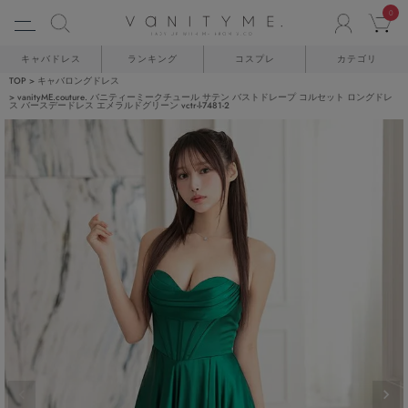
0
ACCO
C
キャバドレス
ランキング
コスプレ
カテゴリ
TOP
キャバロングドレス
vanityME.couture. バニティーミークチュール サテン バストドレープ コルセット ロングドレ
ス バースデードレス エメラルドグリーン vctr-l-7481-2