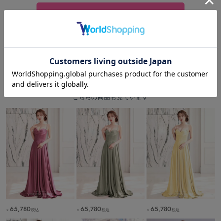
カートボタンへ
RECOMMEND
この商品を見た人は
こちらの商品も見ています
65,780
65,780
65,780
税込
税込
税込
￥
￥
￥