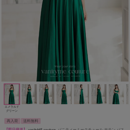
エメラルド
グリーン
再入荷
送料無料
【即日発送】
vanityME.couture. バニティーミークチュール サテン バス