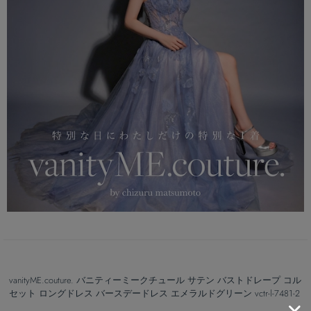
vanityME.couture. バニティーミークチュール サテン バストドレープ コル
セット ロングドレス バースデードレス エメラルドグリーン vctr-l-7481-2