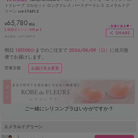
トドレープ コルセット ロングドレス バースデードレス エメラルドグ
リーン vctr-l-7481-2
65,780
¥
税込
【 獲得ポイント:
598
pt 】
vctr-l-7481-2
商品番号
明日
15時00分
までのご注文で
2026/08/09（日）
に
佐川急
便
でお届けします。
東京都
お届け先を変更
ご一緒にシリコンブラはいかがですか？
エメラルドグリーン