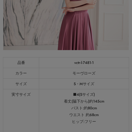
品番
vctr-l-7481-1
カラー
モーヴローズ
サイズ
S・Mサイズ
実寸サイズ
■4(Sサイズ)
着丈(脇下から)約145cm
バスト:約80cm
ウエスト 約68cm
ヒップ:フリー