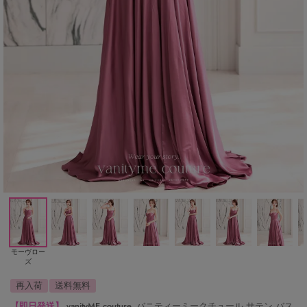
モーヴロー
ズ
再入荷
送料無料
【即日発送】
vanityME.couture. バニティーミークチュール サテン バス