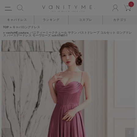
0
ACCO
C
キャバドレス
ランキング
コスプレ
カテゴリ
TOP
キャバロングドレス
vanityME.couture. バニティーミークチュール サテン バストドレープ コルセット ロングドレ
ス バースデードレス モーヴローズ vctr-l-7481-1