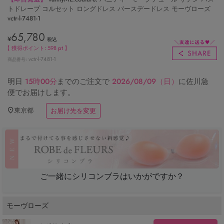
トドレープ コルセット ロングドレス バースデードレス モーヴローズ
vctr-l-7481-1
65,780
¥
税込
【 獲得ポイント:
598
pt 】
vctr-l-7481-1
商品番号
明日
15時00分
までのご注文で
2026/08/09（日）
に
佐川急
便
でお届けします。
東京都
お届け先を変更
ご一緒にシリコンブラはいかがですか？
モーヴローズ