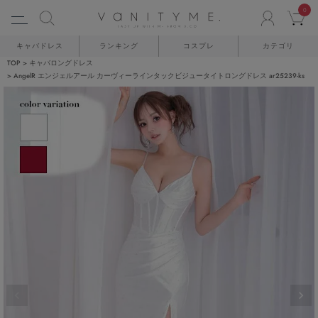
0
ACCO
C
キャバドレス
ランキング
コスプレ
カテゴリ
TOP
キャバロングドレス
AngelR エンジェルアール カーヴィーラインタックビジュータイトロングドレス ar25239-ks