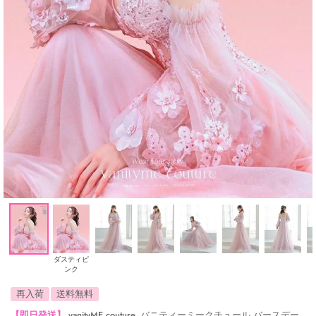
ダスティピ
ンク
再入荷
送料無料
【即日発送】
vanityME.couture. バニティーミークチュール バースデー