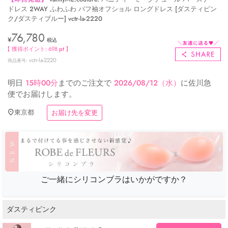
ドレス 2WAY ふわふわ パフ袖オフショル ロングドレス [ダスティピン
ク/ダスティブルー] vctr-la-2220
76,780
¥
税込
【 獲得ポイント:
698
pt 】
vctr-la-2220
商品番号
明日
15時00分
までのご注文で
2026/08/12（水）
に
佐川急
便
でお届けします。
東京都
お届け先を変更
ご一緒にシリコンブラはいかがですか？
ダスティピンク