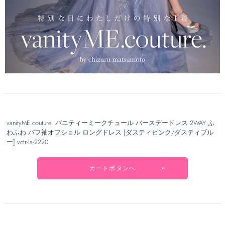
vanityME.couture. バニティーミークチュール バースデードレス 2WAY ふ
わふわ パフ袖オフショル ロングドレス [ダスティピンク/ダスティブル
ー] vctr-la-2220
カートボタンへ