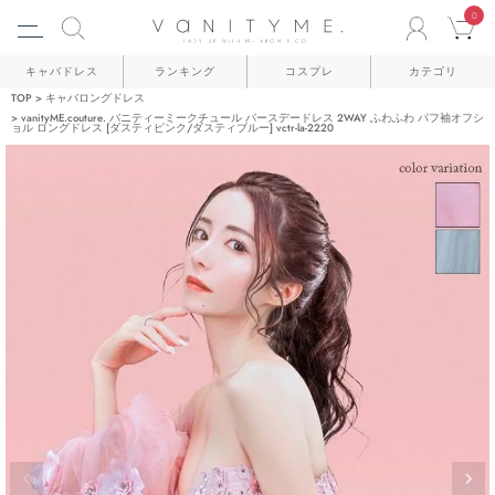
0
ACCO
C
キャバドレス
ランキング
コスプレ
カテゴリ
TOP
キャバロングドレス
vanityME.couture. バニティーミークチュール バースデードレス 2WAY ふわふわ パフ袖オフシ
ョル ロングドレス [ダスティピンク/ダスティブルー] vctr-la-2220