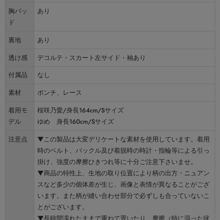
胸パッ
あり
ド
裏地
あり
透け感
デコルテ・スカート左サイド・袖あり
付属品
なし
素材
ポンチ、レース
着用モ
桜咲乃愛/身長164cm/Sサイズ
デル
ゆめ 身長160cm/Sサイズ
注意点
▼この製品は大変デリケートな素材を使用しています。着用
時のベルト、バックル及び着脱時の時計・指輪等による引っ
掛け、強度の摩擦ひきつれ等に十分ご注意下さいませ。
▼商品の特性上、生地の取り位置により柄の出方・ニュアン
スなど多少の個体差が生じ、画像と表情が異なることがござ
います。また柄が縫い合わせ部分で必ずしも合っていないこ
とがございます。
▼長時間濡れたままで重ねて置いたり、摩擦（特に湿った状