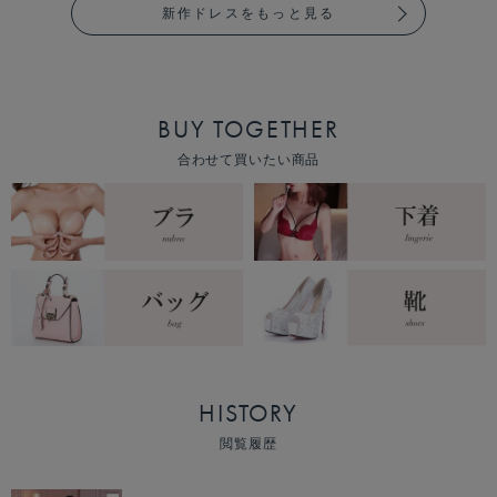
新作ドレスをもっと見る
BUY TOGETHER
合わせて買いたい商品
HISTORY
閲覧履歴