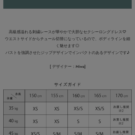
高級感溢れる刺繍レースが華やかで大胆なセクシーロングドレス♡
ウエストサイドからチュール切替になっているので、ボディラインを細
く魅せます◎
バストを強調させたジップデザインでインパクトのあるデザインです♪
[ デザイナー：Miwa]