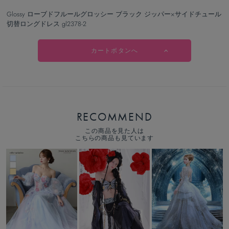
Glossy ローブドフルールグロッシー ブラック ジッパー×サイドチュール
切替ロングドレス gl2378-2
カートボタンへ
RECOMMEND
この商品を見た人は
こちらの商品も見ています