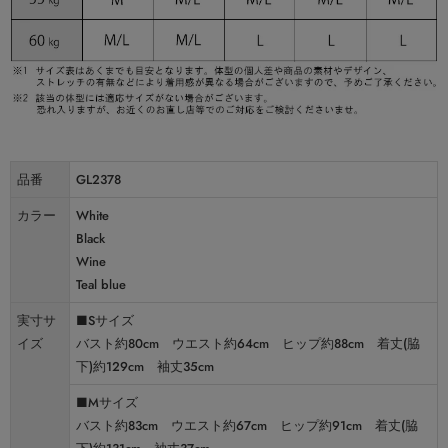
品番
GL2378
カラー
White
Black
Wine
Teal blue
実寸サ
■Sサイズ
イズ
バスト約80cm ウエスト約64cm ヒップ約88cm 着丈(脇
下)約129cm 袖丈35cm
■Mサイズ
バスト約83cm ウエスト約67cm ヒップ約91cm 着丈(脇