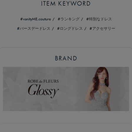
ITEM KEYWORD
vanityME.couture
ランキング
特別なドレス
バースデードレス
ロングドレス
アクセサリー
BRAND