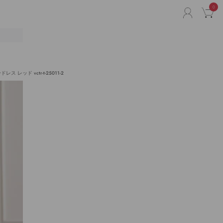
0
ACCO
C
リ
レッド vctr-t-25011-2