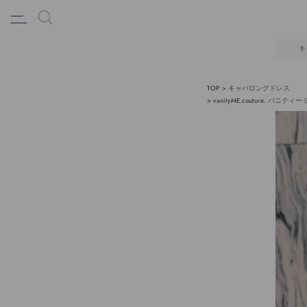
キ
TOP
キャバロングドレス
vanityME.couture. 