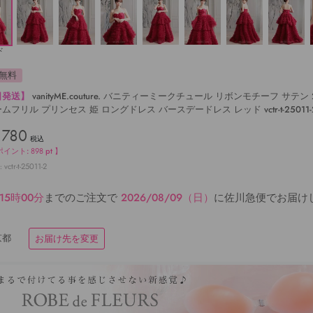
ド
無料
日発送】
vanityME.couture. バニティーミークチュール リボンモチーフ サテン
ムフリル プリンセス 姫 ロングドレス バースデードレス レッド vctr-t-25011-
,780
税込
ポイント:
898
pt 】
vctr-t-25011-2
15時00分
までのご注文で
2026/08/09（日）
に
佐川急便
でお届け
京都
お届け先を変更