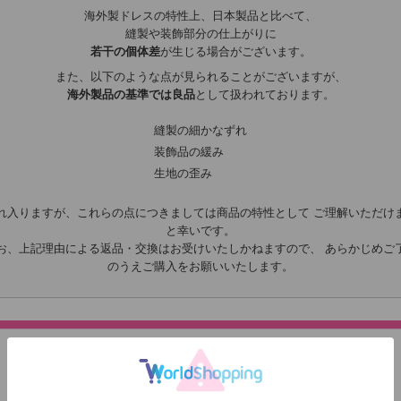
海外製ドレスの特性上、日本製品と比べて、
縫製や装飾部分の仕上がりに
若干の個体差
が生じる場合がございます。
また、以下のような点が見られることがございますが、
海外製品の基準では良品
として扱われております。
縫製の細かなずれ
装飾品の緩み
生地の歪み
れ入りますが、これらの点につきましては商品の特性として ご理解いただけ
と幸いです。
お、上記理由による返品・交換はお受けいたしかねますので、 あらかじめご
のうえご購入をお願いいたします。