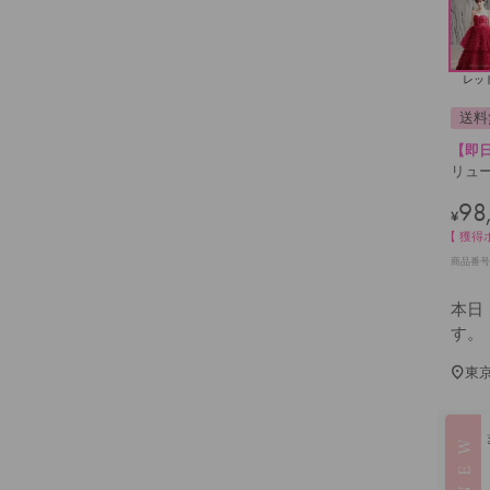
レッ
送料
【即
リュー
98
¥
【 獲得
商品番号
本日
す。
東