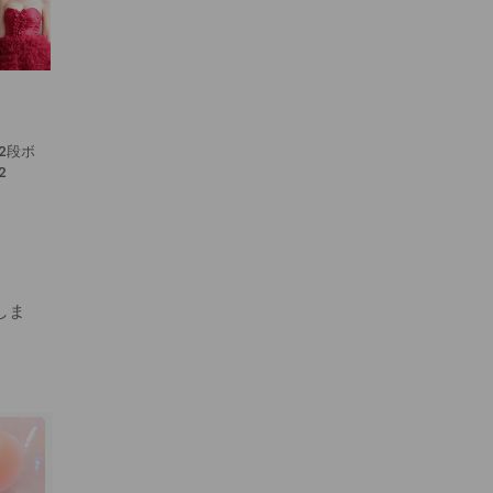
 2段ボ
2
しま