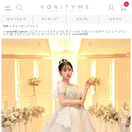
0
ACCO
C
キャバドレス
ランキング
コスプレ
カテゴリ
TOP
キャバロングドレス
vanityME.couture. バニティーミークチュール オフショル リボンショルダー ビジュー プリン
セス 姫 ウエディングドレス ロングドレス ホワイト vctr-t-24105