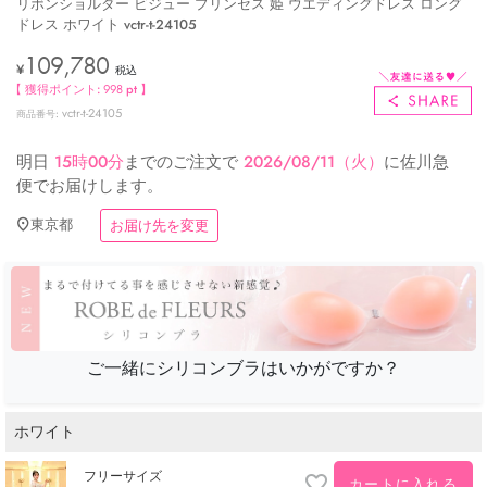
リボンショルダー ビジュー プリンセス 姫 ウエディングドレス ロング
ドレス ホワイト vctr-t-24105
109,780
¥
税込
【 獲得ポイント:
998
pt 】
vctr-t-24105
商品番号
明日
15時00分
までのご注文で
2026/08/11（火）
に
佐川急
便
でお届けします。
東京都
お届け先を変更
ご一緒にシリコンブラはいかがですか？
ホワイト
フリーサイズ
カートに入れる