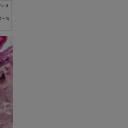
ざいま
際の商