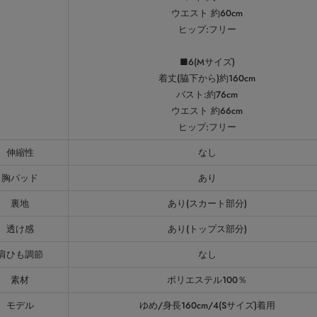
ウエスト 約60cm
ヒップ:フリー
■6(Mサイズ)
着丈(脇下から)約160cm
バスト:約76cm
ウエスト 約66cm
ヒップ:フリー
伸縮性
なし
胸パッド
あり
裏地
あり(スカート部分)
透け感
あり(トップス部分)
肩ひも調節
なし
素材
ポリエステル100％
モデル
ゆめ/身長160cm/4(Sサイズ)着用