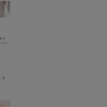
繍 ホ
ードレ
しま