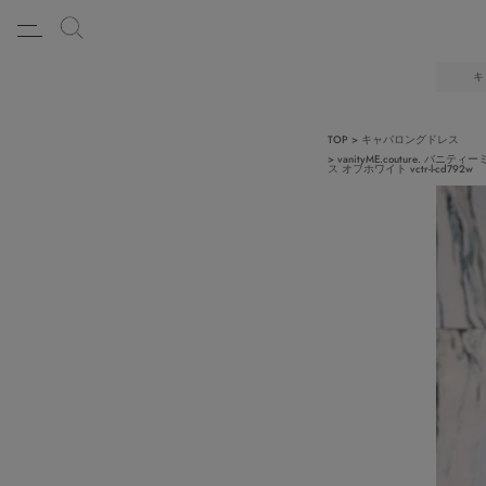
キ
TOP
キャバロングドレス
vanityME.couture
ス オフホワイト vctr-l-cd792w