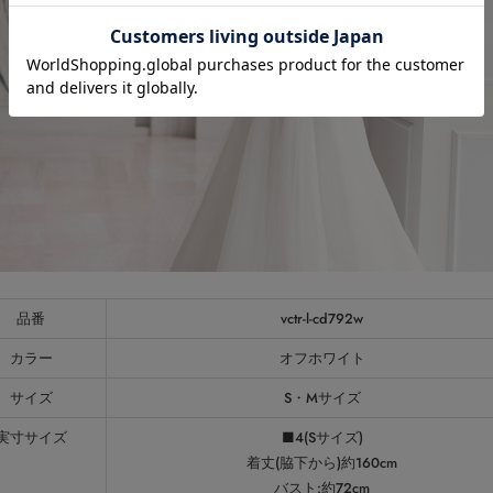
品番
vctr-l-cd792w
カラー
オフホワイト
サイズ
S・Mサイズ
実寸サイズ
■4(Sサイズ)
着丈(脇下から)約160cm
バスト:約72cm