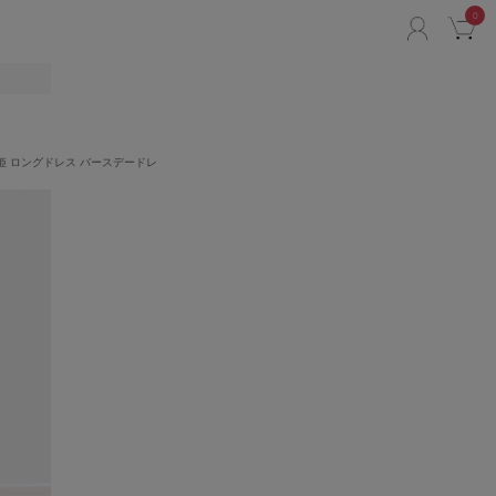
0
ACCO
C
リ
ス 姫 ロングドレス バースデードレ