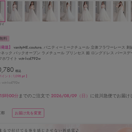
ワイ
無料
日発送】
vanityME.couture. バニティーミークチュール 立体フラワーレース 刺
ネック バックオープン ラメチュール プリンセス 姫 ロングドレス バースデ
ホワイト vctr-l-cd792w
0,780
税込
ポイント:
1,098
pt 】
vctr-l-cd792w
15時00分
までのご注文で
2026/08/09（日）
に
佐川急便
でお届け
京都
お届け先を変更