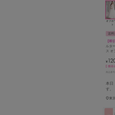
オフホ
ト
送料
【即
ルター
ス オフ
12
¥
【 獲得
商品番号
本日
す。
東