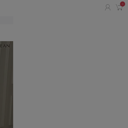
0
ACCO
C
リ