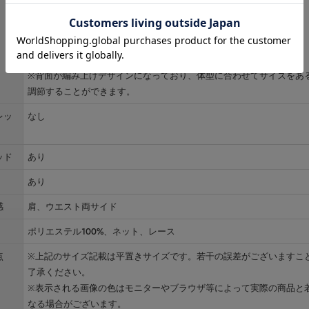
バスト約76-84cm ウエスト約56-64cm ヒップ約84cm
■Mサイズ
バスト約80-88cm ウエスト約60-68cm ヒップ約88cm
※背面が編み上げデザインになっており、体型に合わせてサイズをあ
調節することができます。
レッ
なし
ッド
あり
あり
感
肩、ウエスト両サイド
ポリエステル100%、ネット、レース
点
※上記のサイズ記載は平置きサイズです。若干の誤差がございますこ
了承ください。
※表示される画像の色はモニターやブラウザ等によって実際の商品と
なる場合がございます。