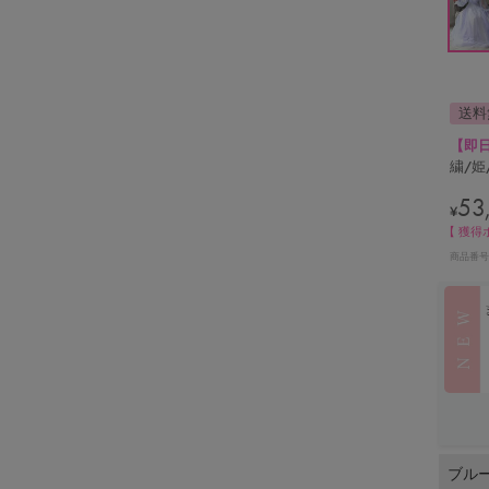
送料
【即
繍/姫
53
¥
【 獲得
商品番号
ブル