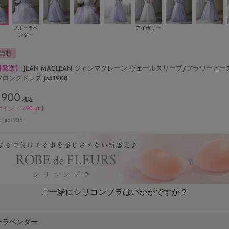
ブルーラベ
アイボリー
ンダー
無料
日発送】
JEAN MACLEAN ジャンマクレーン ヴェールスリーブ/フラワービー
/ロングドレス ja51908
,900
税込
ポイント:
490
pt 】
ja51908
ご一緒にシリコンブラはいかがですか？
ーラベンダー