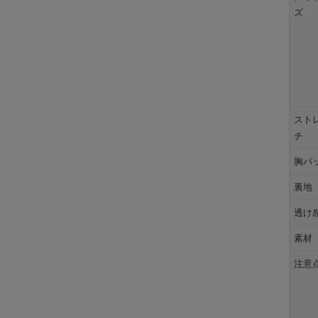
ズ
スト
チ
胸パ
裏地
透け
素材
注意