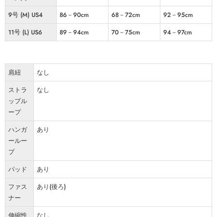
9号 (M) US4
86－90cm
68－72cm
92－95cm
11号 (L) US6
89－94cm
70－75cm
94－97cm
肩紐
なし
ストラ
なし
ップル
ープ
ハンガ
あり
ールー
プ
パッド
あり
ファス
あり(後ろ)
ナー
伸縮性
なし