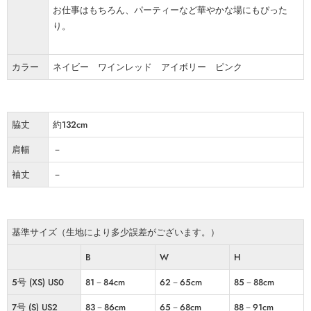
お仕事はもちろん、パーティーなど華やかな場にもぴった
り。
カラー
ネイビー ワインレッド アイボリー ピンク
脇丈
約132cm
肩幅
－
袖丈
－
基準サイズ（生地により多少誤差がございます。）
B
W
H
5号 (XS) US0
81－84cm
62－65cm
85－88cm
7号 (S) US2
83－86cm
65－68cm
88－91cm