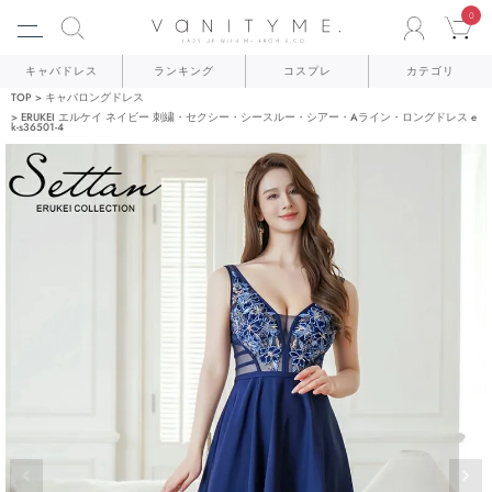
0
ACCO
C
キャバドレス
ランキング
コスプレ
カテゴリ
TOP
キャバロングドレス
ERUKEI エルケイ ネイビー 刺繍・セクシー・シースルー・シアー・Aライン・ロングドレス e
k-s36501-4