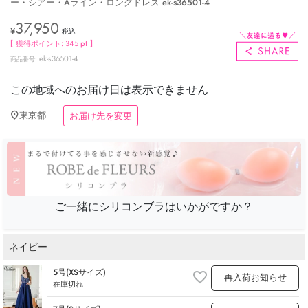
ー・シアー・Aライン・ロングドレス ek-s36501-4
37,950
¥
税込
【 獲得ポイント:
345
pt 】
ek-s36501-4
商品番号
この地域へのお届け日は表示できません
東京都
お届け先を変更
ご一緒にシリコンブラはいかがですか？
ネイビー
5号(XSサイズ)
再入荷お知らせ
在庫切れ