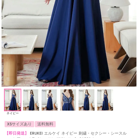
ネイビー
XSサイズあり
送料無料
【即日発送】
ERUKEI エルケイ ネイビー 刺繍・セクシー・シースル