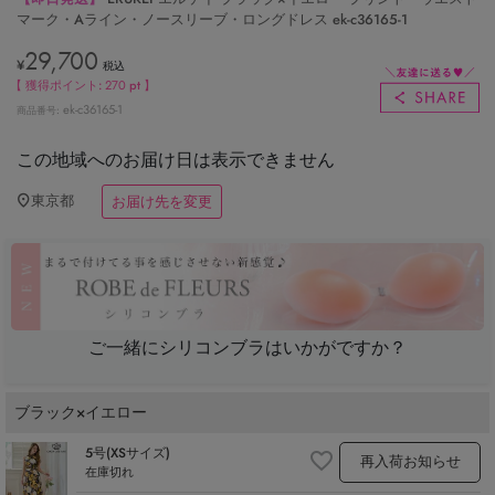
マーク・Aライン・ノースリーブ・ロングドレス ek-c36165-1
29,700
¥
税込
【 獲得ポイント:
270
pt 】
ek-c36165-1
商品番号
この地域へのお届け日は表示できません
東京都
お届け先を変更
ご一緒にシリコンブラはいかがですか？
ブラック×イエロー
5号(XSサイズ)
再入荷お知らせ
在庫切れ