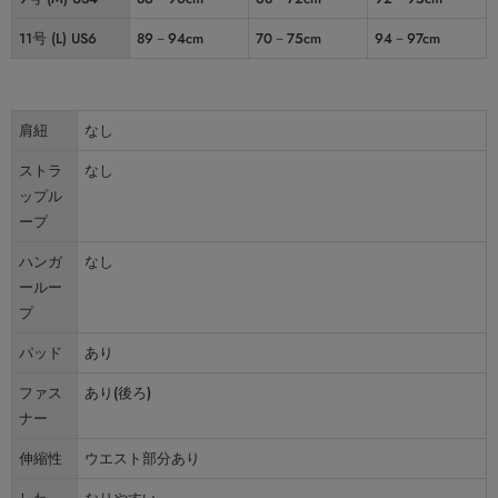
11号 (L) US6
89－94cm
70－75cm
94－97cm
肩紐
なし
ストラ
なし
ップル
ープ
ハンガ
なし
ールー
プ
パッド
あり
ファス
あり(後ろ)
ナー
伸縮性
ウエスト部分あり