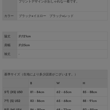
プリントデザインがおしゃれな一着です。
カラー
ブラック×イエロー ブラック×レッド
脇丈
約121cm
肩幅
約25cm
袖丈
-
基準サイズ（生地により多少誤差がございます。）
B
W
H
5号 (XS) US0
81－84cm
62－65cm
85－88cm
7号 (S) US2
83－86cm
65－68cm
88－91cm
9号 (M) US4
86－90cm
68－72cm
92－95cm