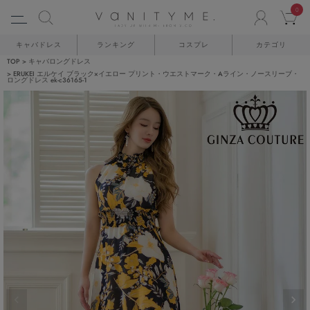
0
ACCO
C
キャバドレス
ランキング
コスプレ
カテゴリ
TOP
キャバロングドレス
ERUKEI エルケイ ブラック×イエロー プリント・ウエストマーク・Aライン・ノースリーブ・
ロングドレス ek-c36165-1