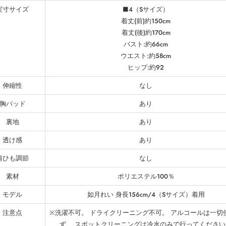
実寸サイズ
■4（Sサイズ）
着丈(前)約150cm
着丈(後)約170cm
バスト:約66cm
ウエスト:約58cm
ヒップ:約92
伸縮性
なし
胸パッド
あり
裏地
あり
透け感
あり
肩ひも調節
なし
素材
ポリエステル100％
モデル
如月れい 身長156cm/4（Sサイズ）着用
注意点
※洗濯不可。 ドライクリーニング不可。 アルコールは一切
ず、 スポットクリーニングは冷水のみで行ってください