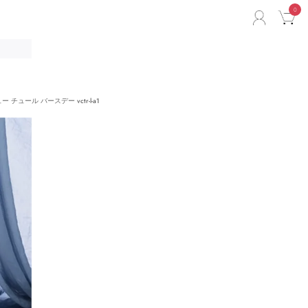
0
ACCO
C
リ
ー チュール バースデー vctr-l-a1