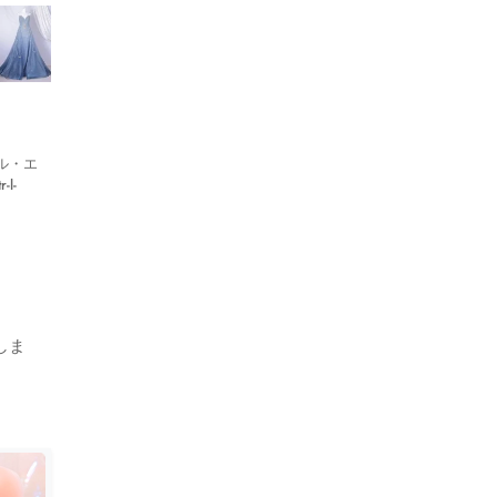
シエル・エ
l-
しま