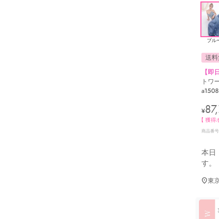
ブル
送料
【即
トワー
a1508
87
¥
【 獲得
商品番号
本日
す。
東