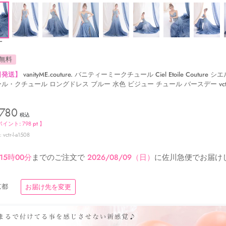
ー
無料
日発送】
vanityME.couture. バニティーミークチュール Ciel Etoile Couture 
ル・クチュール ロングドレス ブルー 水色 ビジュー チュール バースデー vctr-
,780
税込
ポイント:
798
pt 】
vctr-l-a1508
15時00分
までのご注文で
2026/08/09（日）
に
佐川急便
でお届け
京都
お届け先を変更