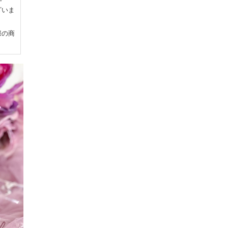
ざいま
際の商