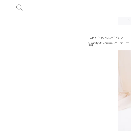
キ
TOP
キャバロングドレス
vanityME.couture. バ
508