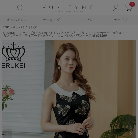
0
ACCO
C
キャバドレス
ランキング
コスプレ
カテゴリ
TOP
キャバミニドレス
ERUKEI エルケイ ブラック×ホワイト バタフライ柄・プリント・ローカラー・襟付き・アメリ
カンスリーブ・ティアード・Aライン・ミニドレス・ワンピース ek-e25269