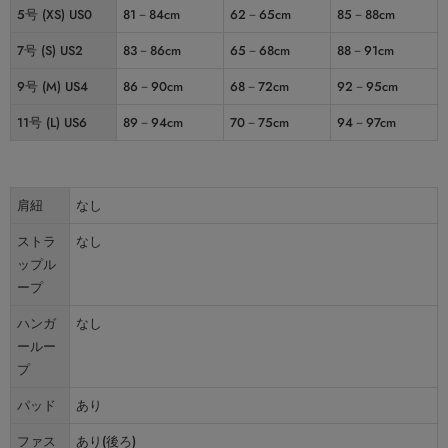
5号 (XS) US0
81－84cm
62－65cm
85－88cm
7号 (S) US2
83－86cm
65－68cm
88－91cm
9号 (M) US4
86－90cm
68－72cm
92－95cm
11号 (L) US6
89－94cm
70－75cm
94－97cm
肩紐
なし
ストラ
なし
ップル
ープ
ハンガ
なし
ールー
プ
パッド
あり
ファス
あり(後ろ)