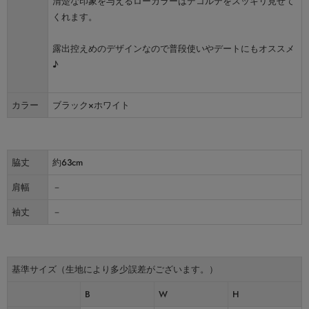
清楚な印象を与えるローカラーはデコルテをスッキリ見せて
くれます。
露出控えめのデザインなので普段使いやデートにもオススメ
♪
カラー
ブラック×ホワイト
脇丈
約63cm
肩幅
－
袖丈
－
基準サイズ（生地により多少誤差がございます。）
B
W
H