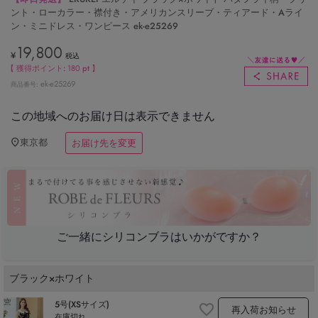
ント・ローカラー・襟付き・アメリカンスリーブ・ティアード・Aライ
ン・ミニドレス・ワンピース ek-e25269
19,800
¥
税込
【 獲得ポイント:
180
pt 】
ek-e25269
商品番号
この地域へのお届け日は表示できません
東京都
お届け先を変更
ご一緒にシリコンブラはいかがですか？
ブラック×ホワイト
5号(XSサイズ)
再入荷お知らせ
在庫切れ