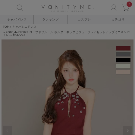
0
ACCO
C
キャバドレス
ランキング
コスプレ
カテゴリ
TOP
キャバミニドレス
ROBE de FLEURS ローブドフルール ホルターネックビジューフレアセットアップミニキャバ
ドレス fm3799-c