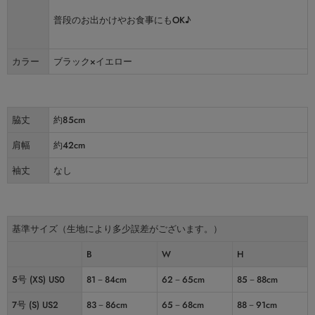
普段のお出かけやお食事にもOK♪
カラー
ブラック×イエロー
脇丈
約85cm
肩幅
約42cm
袖丈
なし
基準サイズ（生地により多少誤差がございます。）
B
W
H
5号 (XS) US0
81－84cm
62－65cm
85－88cm
7号 (S) US2
83－86cm
65－68cm
88－91cm