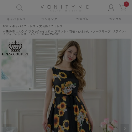
0
ACCO
C
キャバドレス
ランキング
コスプレ
カテゴリ
TOP
キャバミニドレス
丈長めミニドレス
ERUKEI エルケイ ブラック×イエロー プリント・花柄・ひまわり・ノースリーブ・Aライン・
ミディアムドレス・ワンピース ek-c24019