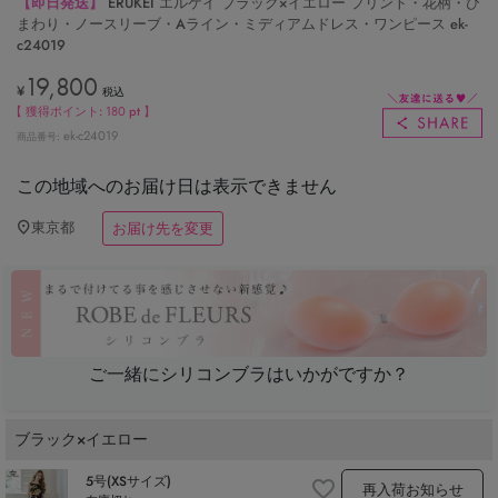
【即日発送】
ERUKEI エルケイ ブラック×イエロー プリント・花柄・ひ
まわり・ノースリーブ・Aライン・ミディアムドレス・ワンピース ek-
c24019
19,800
¥
税込
【 獲得ポイント:
180
pt 】
ek-c24019
商品番号
この地域へのお届け日は表示できません
東京都
お届け先を変更
ご一緒にシリコンブラはいかがですか？
ブラック×イエロー
5号(XSサイズ)
再入荷お知らせ