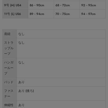
9号 (M) US4
86－90cm
68－72cm
92－95cm
11号 (L) US6
89－94cm
70－75cm
94－97cm
肩紐
なし
ストラ
なし
ップル
ープ
ハンガ
なし
ールー
プ
パッド
あり
ファス
あり (後ろ)
ナー
伸縮性
あり