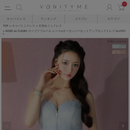
0
ACCO
C
キャバドレス
ランキング
コスプレ
カテゴリ
TOP
キャバミニドレス
丈長めミニドレス
ROBE de FLEURS ローブドフルール レース×オーガンジーセットアップロングドレス fm3701-
c