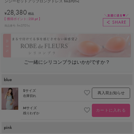
ンジーセットアップロングドレス fm3701-c
28,380
¥
税込
【 獲得ポイント:
258
pt 】
fm3701-c
商品番号
ご一緒にシリコンブラはいかがですか？
blue
Sサイズ
再入荷お知らせ
在庫切れ
Mサイズ
カートに入れる
残りわずか
pink