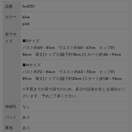
品番
fm3701
カラー
blue
pink
実寸サ
■Sサイズ
イズ
バスト約69～81cm ウエスト約60～67cm ヒップ約
86cm 着丈(トップス)脇下約18cm (スカート)約36～94cm
■Mサイズ
バスト約72～84cm ウエスト約63～70cm ヒップ約
89cm 着丈(トップス)脇下約20cm (スカート)約38～96cm
※平置きでの実寸採寸のため、多少の誤差が生じる場合がご
ざいます。予めご了承ください。
伸縮性
なし
パット
あり
裏地
あり