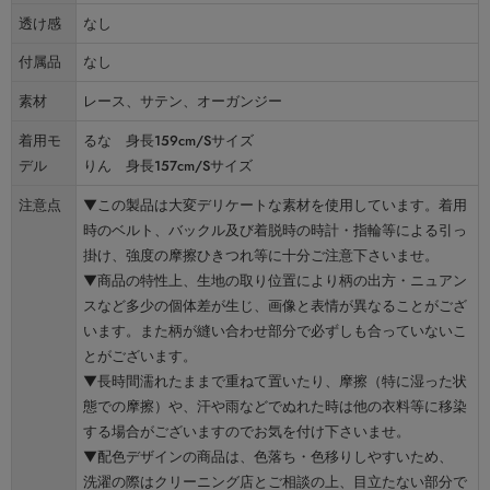
透け感
なし
付属品
なし
素材
レース、サテン、オーガンジー
着用モ
るな 身長159cm/Sサイズ
デル
りん 身長157cm/Sサイズ
注意点
▼この製品は大変デリケートな素材を使用しています。着用
時のベルト、バックル及び着脱時の時計・指輪等による引っ
掛け、強度の摩擦ひきつれ等に十分ご注意下さいませ。
▼商品の特性上、生地の取り位置により柄の出方・ニュアン
スなど多少の個体差が生じ、画像と表情が異なることがござ
います。また柄が縫い合わせ部分で必ずしも合っていないこ
とがございます。
▼長時間濡れたままで重ねて置いたり、摩擦（特に湿った状
態での摩擦）や、汗や雨などでぬれた時は他の衣料等に移染
する場合がございますのでお気を付け下さいませ。
▼配色デザインの商品は、色落ち・色移りしやすいため、
洗濯の際はクリーニング店とご相談の上、目立たない部分で