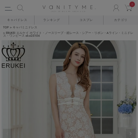
0
ACCO
C
キャバドレス
ランキング
コスプレ
カテゴリ
TOP
キャバミニドレス
ERUKEI エルケイ ホワイト・ノースリーブ・総レース・シアー・リボン・Aライン・ミニドレ
ス・ワンピース ek-e25104