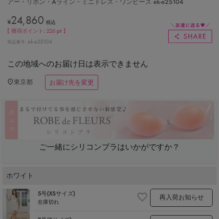
アー・リボン・Aライン・ミニドレス・ワンピース ek-e25104
24,860
¥
税込
【 獲得ポイント:
226
pt 】
ek-e25104
商品番号
この地域へのお届け日は表示できません
東京都
お届け先を変更
ご一緒にシリコンブラはいかがですか？
ホワイト
5号(XSサイズ)
再入荷お知らせ
在庫切れ