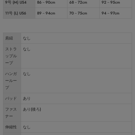
9号 (M) US4
86－90cm
68－72cm
92－95cm
11号 (L) US6
89－94cm
70－75cm
94－97cm
肩紐
なし
ストラ
なし
ップル
ープ
ハンガ
なし
ールー
プ
パッド
あり
ファス
あり(後ろ)
ナー
伸縮性
なし