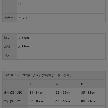
◎
カラー
ホワイト
脇丈
約63cm
肩幅
約34cm
袖丈
－
基準サイズ（生地により多少誤差がございます。）
B
W
H
5号 (XS) US0
81－84cm
62－65cm
85－88cm
7号 (S) US2
83－86cm
65－68cm
88－91cm