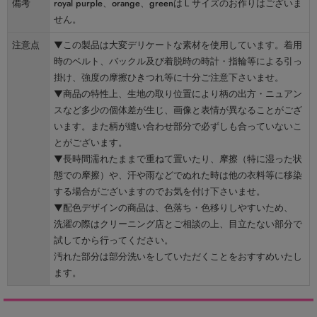
備考
royal purple、orange、greenはＬサイズのお作りはございま
せん。
注意点
▼この製品は大変デリケートな素材を使用しています。着用
時のベルト、バックル及び着脱時の時計・指輪等による引っ
掛け、強度の摩擦ひきつれ等に十分ご注意下さいませ。
▼商品の特性上、生地の取り位置により柄の出方・ニュアン
スなど多少の個体差が生じ、画像と表情が異なることがござ
います。また柄が縫い合わせ部分で必ずしも合っていないこ
とがございます。
▼長時間濡れたままで重ねて置いたり、摩擦（特に湿った状
態での摩擦）や、汗や雨などでぬれた時は他の衣料等に移染
する場合がございますのでお気を付け下さいませ。
▼配色デザインの商品は、色落ち・色移りしやすいため、
洗濯の際はクリーニング店とご相談の上、目立たない部分で
試してから行ってください。
汚れた部分は部分洗いをしていただくことをおすすめいたし
ます。