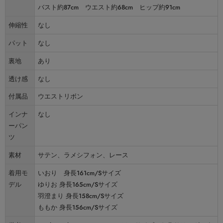
バスト約87cm ウエスト約68cm ヒップ約91cm
伸縮性
なし
パット
なし
裏地
あり
透け感
なし
付属品
ウエストリボン
インナ
なし
ーパン
ツ
素材
サテン、ラメシフォン、レース
着用モ
いおり 身長161cm/Sサイズ
デル
ゆりお 身長165cm/Sサイズ
羽澄まり 身長158cm/Sサイズ
ももか 身長156cm/Sサイズ