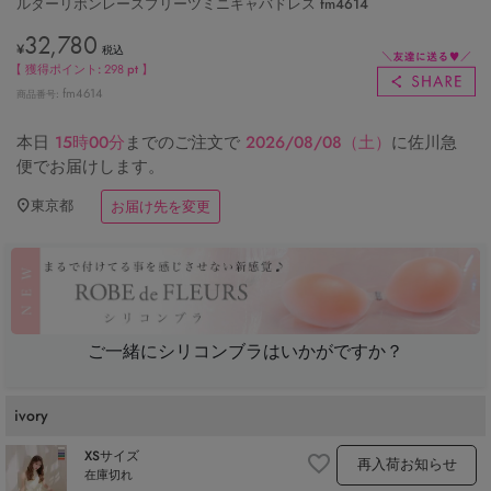
ルターリボンレースプリーツミニキャバドレス fm4614
32,780
¥
税込
【 獲得ポイント:
298
pt 】
fm4614
商品番号
本日
15時00分
までのご注文で
2026/08/08（土）
に
佐川急
便
でお届けします。
東京都
お届け先を変更
ご一緒にシリコンブラはいかがですか？
ivory
XSサイズ
再入荷お知らせ
在庫切れ