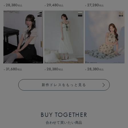
28,380
29,480
27,280
税込
税込
税込
￥
￥
￥
31,680
28,380
28,380
税込
税込
税込
￥
￥
￥
新作ドレスをもっと見る
BUY TOGETHER
合わせて買いたい商品