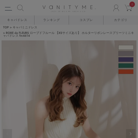
0
ACCO
C
キャバドレス
ランキング
コスプレ
カテゴリ
TOP
キャバミニドレス
ROBE de FLEURS ローブドフルール 【XSサイズあり】 ホルターリボンレースプリーツミニキ
ャバドレス fm4614