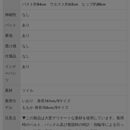
バスト約84cm ウエスト約65cm ヒップ約88cm
伸縮性
なし
パット
あり
裏地
あり
透け感
なし
付属品
なし
インナ
あり
ーパン
ツ
素材
ツイル
着用モ
いおり 身長161cm/Sサイズ
デル
ももか 身長156cm/Sサイズ
注意点
▼この製品は大変デリケートな素材を使用しています。着用
時のベルト、バックル及び着脱時の時計・指輪等による引っ