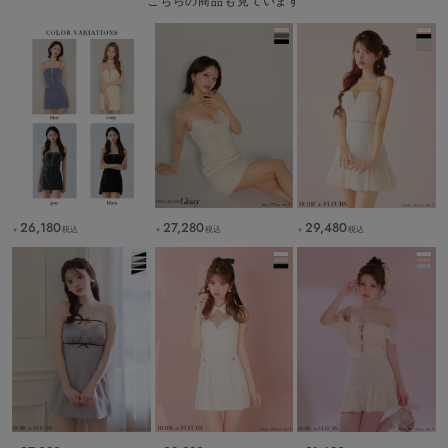
こちらの商品も見ています
26,180
27,280
29,480
税込
税込
税込
￥
￥
￥