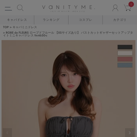
0
ACCO
C
キャバドレス
ランキング
コスプレ
カテゴリ
TOP
キャバミニドレス
ROBE de FLEURS ローブドフルール 【XSサイズあり】 バストカットギャザーセットアップタ
イトミニキャバドレス fm4650-c