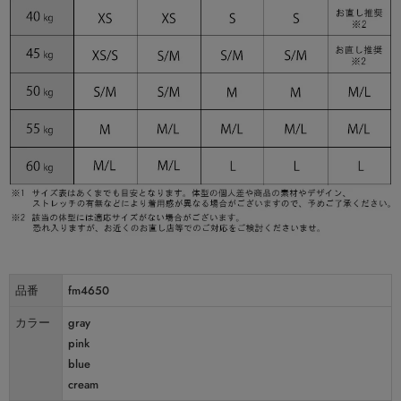
品番
fm4650
カラー
gray
pink
blue
cream