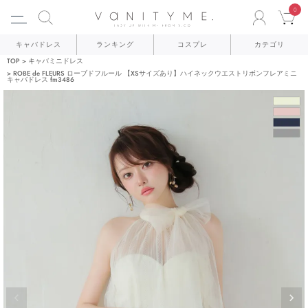
0
ACCO
C
キャバドレス
ランキング
コスプレ
カテゴリ
TOP
キャバミニドレス
ROBE de FLEURS ローブドフルール 【XSサイズあり】ハイネックウエストリボンフレアミニ
キャバドレス fm3486