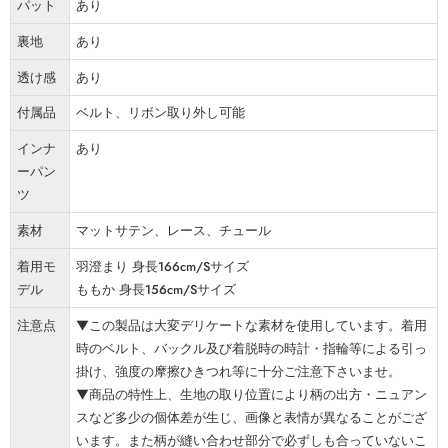
パット
あり
裏地
あり
透け感
あり
付属品
ベルト、リボン取り外し可能
インナ
あり
ーパン
ツ
素材
マットサテン、レース、チュール
着用モ
羽澄まり 身長166cm/Sサイズ
デル
ももか 身長156cm/Sサイズ
注意点
▼この製品は大変デリケートな素材を使用しています。着用
時のベルト、バックル及び着脱時の時計・指輪等による引っ
掛け、強度の摩擦ひきつれ等に十分ご注意下さいませ。
▼商品の特性上、生地の取り位置により柄の出方・ニュアン
スなど多少の個体差が生じ、画像と表情が異なることがござ
います。また柄が縫い合わせ部分で必ずしも合っていないこ