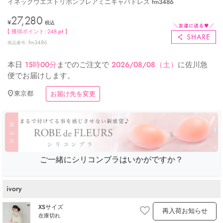
イネックウエストリボンフレアミニキャバドレス fm3486
27,280
¥
税込
【 獲得ポイント:
248
pt 】
fm3486
商品番号
本日
15時00分
までのご注文で
2026/08/08（土）
に
佐川急
便
でお届けします。
東京都
お届け先を変更
ご一緒にシリコンブラはいかがですか？
ivory
XSサイズ
再入荷お知らせ
在庫切れ