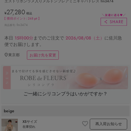
エストリボンラメ入りメルトンフレアミニキャバドレス fm3474
27,280
¥
税込
【 獲得ポイント:
248
pt 】
fm3474
商品番号
本日
15時00分
までのご注文で
2026/08/08（土）
に
佐川急
便
でお届けします。
東京都
お届け先を変更
ご一緒にシリコンブラはいかがですか？
beige
XSサイズ
再入荷お知らせ
在庫切れ