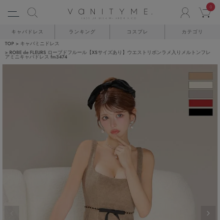
0
ACCO
C
キャバドレス
ランキング
コスプレ
カテゴリ
TOP
キャバミニドレス
ROBE de FLEURS ローブドフルール【XSサイズあり】ウエストリボンラメ入りメルトンフレ
アミニキャバドレス fm3474