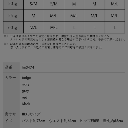
品番
fm3474
カラー
beige
ivory
gray
red
black
実寸サ
■XSサイズ
イズ
バスト約78cm ウエスト約61cm ヒップFREE 着丈約68cm