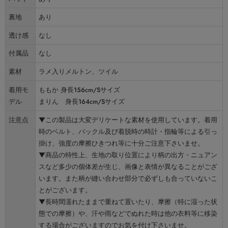
裏地
あり
透け感
なし
付属品
なし
素材
ラメ入りメルトン、ツイル
着用モ
ももか 身長156cm/Sサイズ
デル
まりん 身長164cm/Sサイズ
注意点
▼この製品は大変デリケートな素材を使用しています。着用
時のベルト、バックル及び着脱時の時計・指輪等による引っ
掛け、強度の摩擦ひきつれ等に十分ご注意下さいませ。
▼商品の特性上、生地の取り位置により柄の出方・ニュアン
スなど多少の個体差が生じ、画像と表情が異なることがござ
います。また柄が縫い合わせ部分で必ずしも合っていないこ
とがございます。
▼長時間濡れたままで重ねて置いたり、摩擦（特に湿った状
態での摩擦）や、汗や雨などでぬれた時は他の衣料等に移染
する場合がございますのでお気を付け下さいませ。